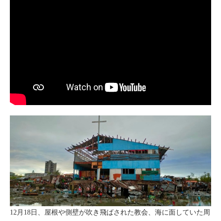
12月18日、屋根や側壁が吹き飛ばされた教会、海に面していた周