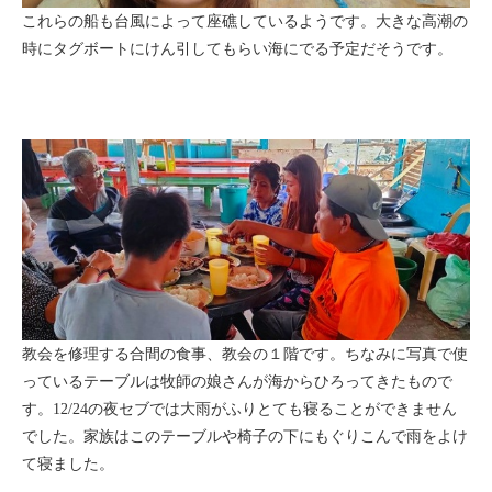
これらの船も台風によって座礁しているようです。大きな高潮の
時にタグボートにけん引してもらい海にでる予定だそうです。
教会を修理する合間の食事、教会の１階です。ちなみに写真で使
っているテーブルは牧師の娘さんが海からひろってきたもので
す。12/24の夜セブでは大雨がふりとても寝ることができません
でした。家族はこのテーブルや椅子の下にもぐりこんで雨をよけ
て寝ました。