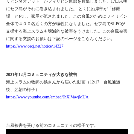
リピン名オデット」がフィリピン東部を直撃しました。17日未明
にセブ島がそれに巻き込まれました。 とくに沿岸部が「修羅
場」と化し、家屋が流されました。この台風のためにフィリピン
全体で４００名近くの方が犠牲になりました。セブ島でSLPCが
支援する海上スラムも壊滅的な被害をうけました。この台風被害
に関する支援のお願いは下記のページをごらんください。
https://www.cecj.net/notice/14327
2021年12月コミュニティが大きな被害
海上スラムの牧師の娘さんから届いた動画（12/17 台風通過
後、翌朝の様子）
https://www.youtube.com/embed/JhXlVawjMUA
台風被害を受ける前のコミュニティの様子です。