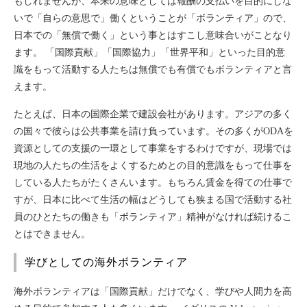
もしれませんが、本来の意味としては報酬の支払いを目的にしな
いで「自らの意思で」働くということが「ボランティア」ので、
日本での「無償で働く」という事とはすこし意味合いがことなり
ます。 「国際貢献」「国際協力」「世界平和」といった目的意
識をもって活動する人たちは無償でも有償でもボランティアと言
えます。
たとえば、日本の国際企業で建設会社があります。アジアの多く
の国々で彼らは公共事業を請け負っています。その多くがODAを
資源としての支援の一環として事業をするわけですが、現場では
現地の人たちの生活をよくするためとの目的意識をもって仕事を
している人たちがたくさんいます。もちろん賃金を得ての仕事で
すが、日本に比べて生活の幅はどうしても狭まる国で活動する社
員のひとたちの働きも「ボランティア」精神がなければ続けるこ
とはできません。
学びとしての海外ボランティア
海外ボランティアは「国際貢献」だけでなく、学びや人間力を高