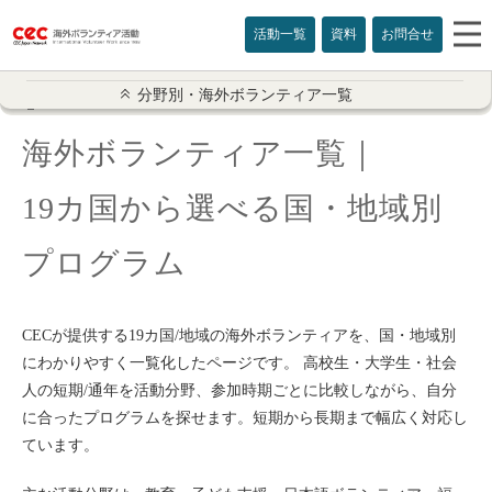
活動一覧
資料
お問合せ
分野別海外ボランティア
分野別・海外ボランティア一覧
海外ボランティア一覧｜
国・地域別
19カ国から選べる国・地域別
社会人・学生短期
高校生プログラム
プログラム
子供関連活動
CECが提供する19カ国/地域の海外ボランティアを、国・地域別
高齢者関連
にわかりやすく一覧化したページです。 高校生・大学生・社会
人の短期/通年を活動分野、参加時期ごとに比較しながら、自分
日本語教育
に合ったプログラムを探せます。短期から長期まで幅広く対応し
ています。
英語圏