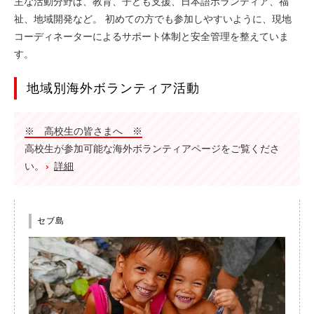
主な活動分野は、教育、子ども支援、日本語ボランティア、福
祉、地域開発など。 初めての方でも参加しやすいように、現地
アジア
コーディネーターによるサポート体制と安全管理を整えていま
親子で参加
す。
地域別海外ボランティア活動
語学研修とボラ
プログラム情報
※ 高校生の皆さまへ ※
高校生が参加可能な海外ボランティアページをご覧くださ
CECの案内
い。
詳細
こだわり
セブ島