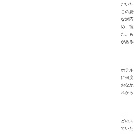
だいた
この夏
な対応
め、宿
た。も
がある
ホテル
に何度
おなか
れから
どのス
ていた