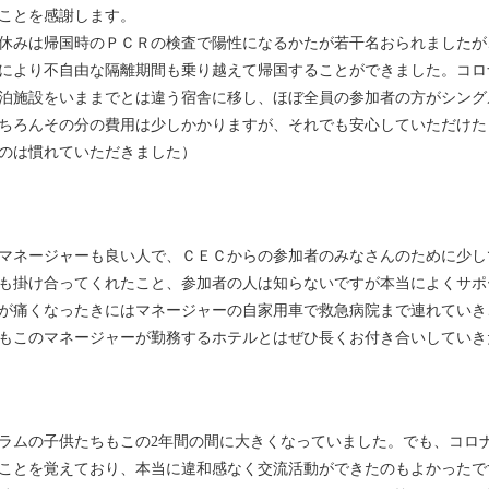
ことを感謝します。
休みは帰国時のＰＣＲの検査で陽性になるかたが若干名おられましたが
により不自由な隔離期間も乗り越えて帰国することができました。コロ
泊施設をいままでとは違う宿舎に移し、ほぼ全員の参加者の方がシング
ちろんその分の費用は少しかかりますが、それでも安心していただけた
のは慣れていただきました）
マネージャーも良い人で、ＣＥＣからの参加者のみなさんのために少し
も掛け合ってくれたこと、参加者の人は知らないですが本当によくサポ
が痛くなったきにはマネージャーの自家用車で救急病院まで連れていき
もこのマネージャーが勤務するホテルとはぜひ長くお付き合いしていき
ラムの子供たちもこの2年間の間に大きくなっていました。でも、コロ
ことを覚えており、本当に違和感なく交流活動ができたのもよかったで