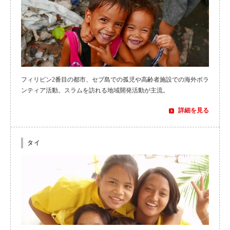
アジア
親子で参加
語学研修とボラ
フィリピン2番目の都市、セブ島での孤児や高齢者施設での海外ボラ
プログラム情報
ンティア活動。スラムを訪れる地域開発活動が主流。
詳細を見る
CECの案内
こだわり
タイ