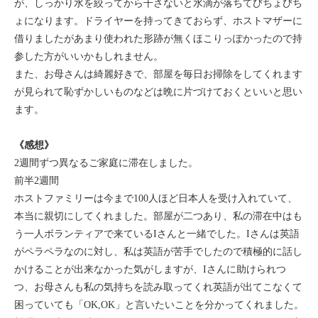
が、しっかり水を絞ってから干さないと水滴が落ちてびちょびち
ょになります。ドライヤーを持ってきておらず、ホストマザーに
借りましたがあまり使われた形跡が無くほこりっぽかったので持
参した方がいいかもしれません。
また、お母さんは綺麗好きで、部屋を毎日お掃除をしてくれます
が見られて恥ずかしいものなどは晩に片づけておくといいと思い
ます。
《感想》
2週間ずつ異なるご家庭に滞在しました。
前半2週間
ホストファミリーは今まで100人ほど日本人を受け入れていて、
本当に親切にしてくれました。部屋が二つあり、私の滞在中はも
う一人ボランティアで来ているIさんと一緒でした。Iさんは英語
がペラペラなのに対し、私は英語が苦手でしたので積極的に話し
かけることが出来なかった気がしますが、Iさんに助けられつ
つ、お母さんも私の気持ちを読み取ってくれ英語が出てこなくて
困っていても「OK,OK」と言いたいことを分かってくれました。