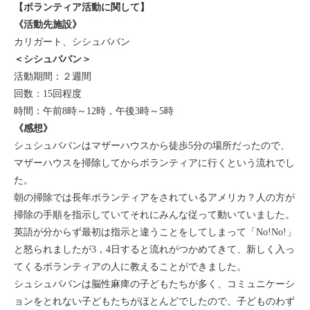
【ボランティア活動に関して】
《活動先施設》
カリガート、シシュババン
＜シシュババン＞
活動期間：２週間
回数：15回程度
時間：午前8時～12時，午後3時～5時
《感想》
シュシュババンはマザーハウスから徒歩5分の場所だったので、
マザーハウスを掃除してからボランティアに行くという流れでし
た。
朝の掃除では長年ボランティアをされているアメリカ？人の方が
掃除の手順を指示していてそれにみんな従って動いていました。
英語が分からず最初は指示と違うことをしてしまって「No!No!」
と怒られましたが3，4日すると流れがつかめてきて、新しく入っ
てくるボランティアの人に教えることができました。
シュシュババンは脳性麻痺の子どもたちが多く、コミュニケーシ
ョンをとれない子どもたちがほとんどでしたので、子どものわず