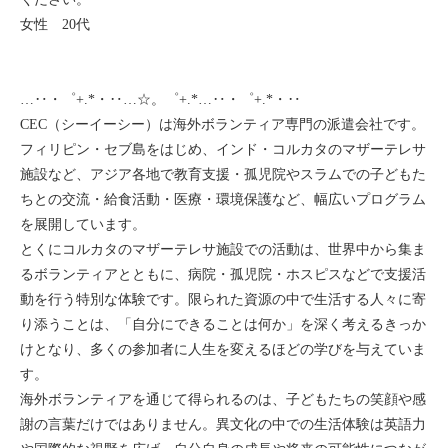
女性 20代
…‥・゜+.*・‥…☆。゜+.*…‥・゜+.*・‥
CEC（シーイーシー）は海外ボランティア専門の派遣会社です。
フィリピン・セブ島をはじめ、インド・コルカタのマザーテレサ
施設など、アジア各地で教育支援・孤児院やスラムでの子どもた
ちとの交流・給食活動・医療・環境保護など、幅広いプログラム
を展開しています。
とくにコルカタのマザーテレサ施設での活動は、世界中から集ま
るボランティアとともに、病院・孤児院・ホスピスなどで支援活
動を行う特別な体験です。限られた資源の中で生活する人々に寄
り添うことは、「自分にできることは何か」を深く考えるきっか
けとなり、多くの参加者に人生を変えるほどの学びを与えていま
す。
海外ボランティアを通じて得られるのは、子どもたちの笑顔や感
謝の言葉だけではありません。異文化の中での生活体験は英語力