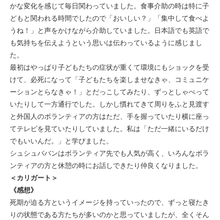
かな変化を感じて毎日関わっていました。食事介助の時は特に子
どもと関われる時間でしたので「おいしい？」「集中して食べよ
うね！」と声をかけながら介助していました。日本語でも英語で
も気持ちを伝えようという思いは伝わっているように感じまし
た。
最初はやっぱり子どもたちの症状が重くて環境にもショックを受
けて、必死になって「子どもたちを楽しませなきゃ、コミュニケ
ーションとらなきゃ！」とだっこしてみたり、ずっとしゃべって
いたりして一方通行でした。しかし慣れてきて周りをふと見渡す
と外国人のボランティアの方はただ、手を握っていたり横に座っ
てテレビを見ていたりしていました。私は「ただ一緒にいるだけ
でもいいんだ。」と学びました。
シュシュババンはボランティア先でも人気が高く、いろんなボラ
ンティアの方と休憩の時にお話しできたり仲良くなりました。
＜カリガート＞
《感想》
死期が迫る方というイメージを持っていったので、ずっと寝たき
りの状態である方たちが多いのかと思っていましたが、全くそん