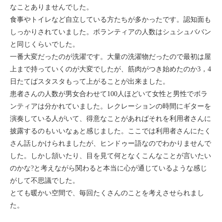
なことありませんでした。
食事やトイレなど自立している方たちが多かったです。認知面も
しっかりされていました。ボランティアの人数はシュシュババン
と同じくらいでした。
一番大変だったのが洗濯です。大量の洗濯物だったので最初は屋
上まで持っていくのが大変でしたが、筋肉がつき始めたのか3，4
日たてばスタスタもって上がることが出来ました。
患者さんの人数が男女合わせて100人ほどいて女性と男性でボラ
ンティアは分かれていました。レクレーションの時間にギターを
演奏している人がいて、得意なことがあればそれを利用者さんに
披露するのもいいなぁと感じました。ここでは利用者さんにたく
さん話しかけられましたが、ヒンドゥー語なのでわかりませんで
した。しかし頷いたり、目を見て何となくこんなことが言いたい
のかな?と考えながら関わると本当に心が通じているような感じ
がして不思議でした。
とても暖かい空間で、毎回たくさんのことを考えさせられまし
た。