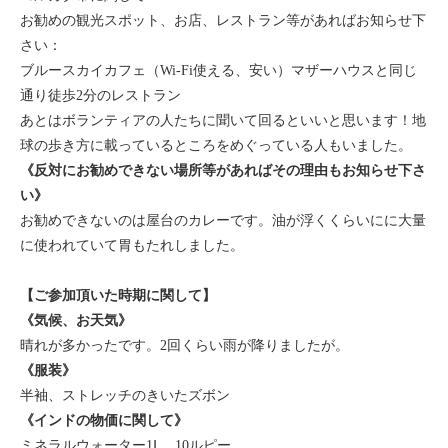
お勧めの観光スポット、お店、レストラン等があればお知らせ下
さい：
ブルースカイカフェ（Wi-Fi使える、安い）マザーハウスと同じ
通り徒歩2分のレストラン
あとはボランティアの人たちに聞いて回るといいと思います！地
球の歩き方に載っているところをめぐっている人もいました。
《反対にお勧めできない場所等があればその理由もお知らせ下さ
い》
お勧めできないのは屋台のカレーです。油が浮くくらいにに大量
に使われていて胃もたれしました。
【ご参加頂いた時期に関して】
《気候、お天気》
晴れが多かったです。2回くらい雨が降りましたが。
《服装》
半袖、ストレッチのきいたズボン
《インドの物価に関して》
ミネラルウォーター1Ⅼ 10ルピー