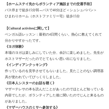
【ホームステイ先からボランティア施設までの交通手段】
バス停まで徒歩15分弱→バスで40分ほど＜シュシュババン＞
ひまわりホーム（ホストファミリー宅）徒歩15分
【Cultural activitesに関して】
ベンガル語レッスン：最初の4日間くらい。熱心に教えてくれて
分かりやすかったです。
《ヨガ体験》
本場のヨガは楽しみにしていた分、余計に楽しめました。先生が
ホストマザーだったのでとてもいい思い出になりました。
《インディアンクッキング》
作っているのを見学させてもらいました。見たことのない調理器
具が使われていてびっくりしました。
《日本人シスターのお話を聴く》
マザーテレサの本を読んだことがあったのでほとんど知っている
内容でしたが、ボランティアした後に聞いたのでじんと来るもの
がありました。
《マザーハウスのミサへ参加する》