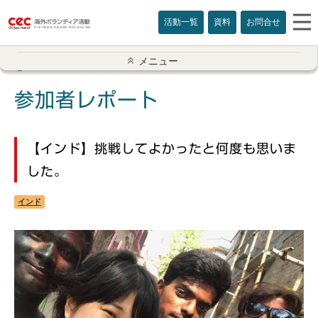
活動一覧
資料
お問合せ
参加者レポート一覧
メニュー
アメリカ
参加者レポート
イギリス
【インド】挑戦してよかったと何度も思いま
インド
した。
オーストラリア
インド
カナダ
カンボジア
スリランカ