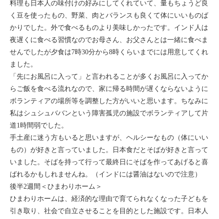
料理も日本人の味付けの好みにしてくれていて、量もちょうど良
く豆を使ったもの、野菜、肉とバランスも良くて体にいいものば
かりでした。外で食べるものより美味しかったです。インド人は
夜遅くに食べる習慣なのでお母さん、お父さんとは一緒に食べま
せんでしたが夕食は7時30分から8時くらいまでには用意してくれ
ました。
「先にお風呂に入って」と言われることが多くお風呂に入ってか
らご飯を食べる流れなので、家に帰る時間が遅くならないように
ボランティアの場所等を調整した方がいいと思います。ちなみに
私はシュシュババンという障害孤児の施設でボランティアして片
道1時間弱でした。
手土産に迷う方もいると思いますが、ヘルシーなもの（体にいい
もの）が好きと言っていました。日本食だとそばが好きと言って
いました。そばを持って行って最終日にそばを作ってあげると喜
ばれるかもしれませんね。（インドには醤油はないので注意）
後半2週間＜ひまわりホーム＞
ひまわりホームは、経済的な理由で育てられなくなった子どもを
引き取り、社会で自立させることを目的とした施設です。日本人