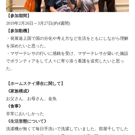
モンゴル
【参加期間】
ジョグジャ
2019年2月26日～3月27日(約4週間)
【参加動機】
ハンガリー
・発展途上国で国の分化や考え方など生活をともにしながら理解
を深めたいと思った。
ギリシャ
・マザーテレサの行いに感銘を受け、マザーテレサが築いた施設
でボランティアをして人々に寄り添う看護を追究したいと思っ
た。
【ホームステイ滞在に関して】
《家族構成》
お父さん、お母さん、金魚
《食事》
非常においしかった
《生活形態について》
洗濯機が無くて毎日手洗いで洗濯していました。部屋干しでした