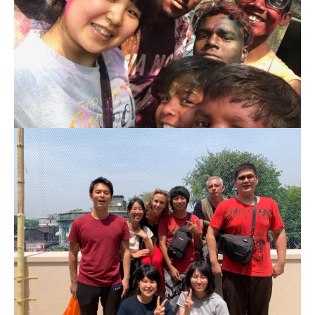
セブ
タイ
台湾
中国/海南島
ニュージーランド
ネパール
バリ
ベトナム
マルタ島