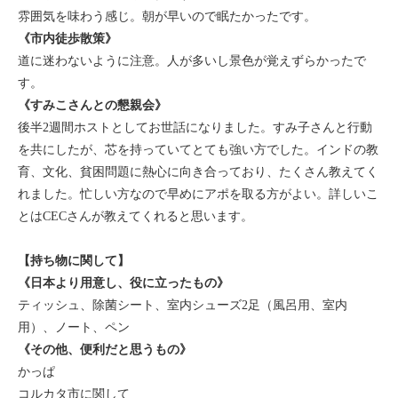
雰囲気を味わう感じ。朝が早いので眠たかったです。
《市内徒歩散策》
道に迷わないように注意。人が多いし景色が覚えずらかったで
す。
《すみこさんとの懇親会》
後半2週間ホストとしてお世話になりました。すみ子さんと行動
を共にしたが、芯を持っていてとても強い方でした。インドの教
育、文化、貧困問題に熱心に向き合っており、たくさん教えてく
れました。忙しい方なので早めにアポを取る方がよい。詳しいこ
とはCECさんが教えてくれると思います。
【持ち物に関して】
《日本より用意し、役に立ったもの》
ティッシュ、除菌シート、室内シューズ2足（風呂用、室内
用）、ノート、ペン
《その他、便利だと思うもの》
かっぱ
コルカタ市に関して