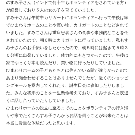
のすみ子さん（インドで何十年もボランティアをされている方）
が経営しており５人の女の子を育てていました。
すみ子さんは午前中カリガートにボランティアへ行って午後は家
でひまわりホームのことや買い物、カリガートのことなどされて
いました。すみこさんは重症患者さんの食事や事務的なことを任
されていたので、朝６時にカリガートに行っていました。私もす
み子さんのお手伝いをしたかったので、朝５時には起きて５時３
０分頃に出発していました。体力的にもきつかったので、午後は
家でゆっくり本を読んだり、買い物に行ったりしていました。
ひまわりホームの子どもたちとは住んでいる階が違うかったので
あまり顔合わせすることはありませんでしたが、近くのショッピ
ングモールを案内してくれたり、誕生日会に参加したりしまし
た。みんな将来のことを一生懸命考えており、すみ子さんと夜遅
くに話し合っていたりしていました。
ひまわりホームの設立に至るまでのことをボランティアの行き帰
りや家でたくさんすみ子さんからお話を伺うことが出来たことは
本当に貴重な体験だったと思います。