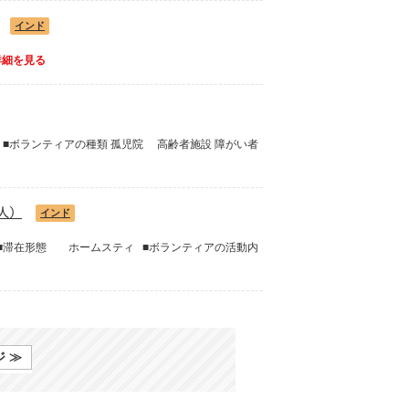
インド
詳細を見る
) ■ボランティアの種類 孤児院 高齢者施設 障がい者
人）
インド
施設 ■滞在形態 ホームスティ ■ボランティアの活動内
 ≫