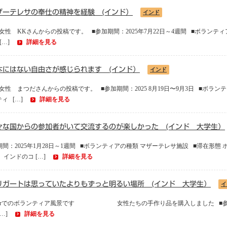
ザーテレサの奉仕の精神を経験 (インド）
インド
性 KKさんからの投稿です。 ■参加期間：2025年7月22日～4週間 ■ボラン
[…]
詳細を見る
本にはない自由さが感じられます (インド）
インド
女性 まつださんからの投稿です。 ■参加期間：2025 8月19日〜9月3日 ■ボ
ィ […]
詳細を見る
々な国からの参加者がいて交流するのが楽しかった (インド 大学生）
間：2025年1月28日～1週間 ■ボランティアの種類 マザーテレサ施設 ■滞在形
インドのコ […]
詳細を見る
リガートは思っていたよりもずっと明るい場所 (インド 大学生）
イ
erでのボランティア風景です 女性たちの手作り品を購入しました ■参加期間：
[…]
詳細を見る