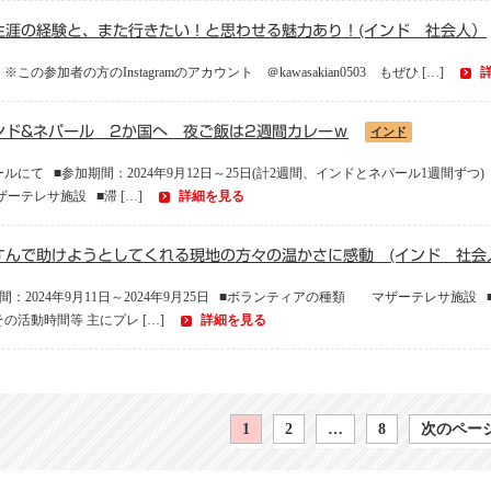
生涯の経験と、また行きたい！と思わせる魅力あり！(インド 社会人）
加者の方のInstagramのアカウント ＠kawasakian0503 もぜひ […]
ンド&ネパール 2か国へ 夜ご飯は2週間カレーｗ
インド
にて ■参加期間：2024年9月12日～25日(計2週間、インドとネパール1週間ずつ
ザーテレサ施設 ■滞 […]
詳細を見る
すんで助けようとしてくれる現地の方々の温かさに感動 (インド 社会
間：2024年9月11日～2024年9月25日 ■ボランティアの種類 マザーテレサ
の活動時間等 主にプレ […]
詳細を見る
1
2
…
8
次のページ