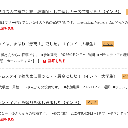
を待つ人の家で活動、看護師として現地ナースの補助も！（インド）
マザー施設でない女性のための家の写真です。 International Women’s Day
詳細を見る
ンドは、ずばり「最高！」でした。（インド 大学生）
インド
鶴さんからの投稿です。 ■参加期間：2026年2月24日〜1週間 ■ボランティアの種
態 ホームスティ &n […]
詳細を見る
ームステイは控えめに言って・・最高でした！（インド 大学生）
イ
男性 SKさんからの投稿です。 ■参加期間 2025.11.25〜1週間 ■ボランティ
ランティアとお祭りも楽しみました（インド）
インド
性 優さんからの投稿です。 ■参加期間：2025年9月29日～1週間 ■ボランティ
詳細を見る