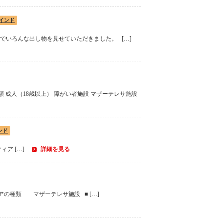
インド
だったのでいろんな出し物を見せていただきました。 […]
類 成人（18歳以上） 障がい者施設 マザーテレサ施設
ンド
ア […]
詳細を見る
アの種類 マザーテレサ施設 ■ […]