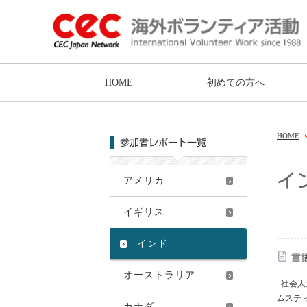
HOME
初めての方へ
HOME
参加者レポート一覧
イ
アメリカ
イギリス
インド
言
オーストラリア
社会人
ムスティ
カナダ