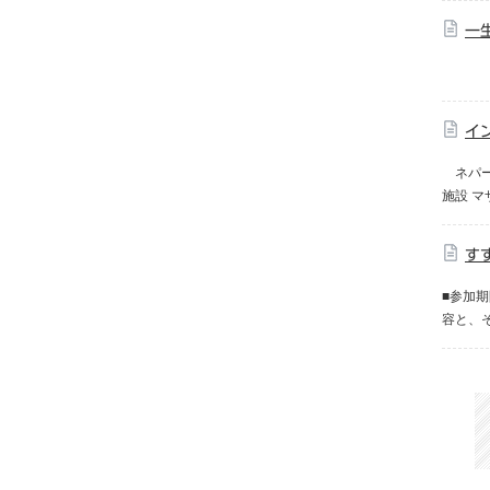
一
※この参
イ
ネパール
施設 マ
す
■参加期
容と、そ