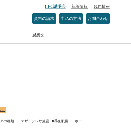
CEC説明会
新着情報
残席情報
資料の請求
申込の方法
お問合わせ
感想文
ト
ンド
ンティアの種類 マザーテレサ施設 ■滞在形態 ホー