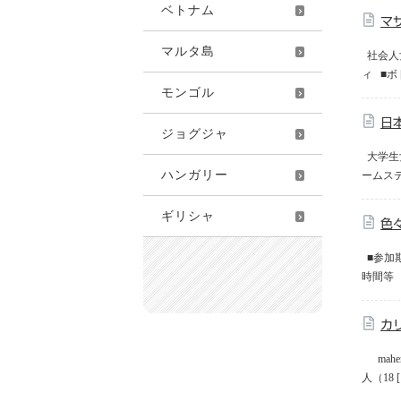
ベトナム
マ
マルタ島
社会人女
ィ ■ボ 
モンゴル
日
ジョグジャ
大学生
ハンガリー
ームステ
ギリシャ
色
■参加期
時間等 
カ
mah
人（18 