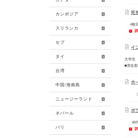
死
カンボジア
4枚目は
スリランカ
セブ
イ
タイ
大学生 
■滞在形
台湾
ホ
中国/海南島
大学生 
ニュージーランド
ボ
ネパール
40代女
バリ