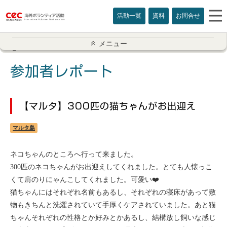
活動一覧
資料
お問合せ
参加者レポート一覧
メニュー
アメリカ
参加者レポート
イギリス
【マルタ】300匹の猫ちゃんがお出迎え
インド
マルタ島
オーストラリア
ネコちゃんのところへ行って来ました。
カナダ
300匹のネコちゃんがお出迎えしてくれました。とても人懐っこ
くて肩のりにゃんこしてくれました。可愛い❤️
カンボジア
猫ちゃんにはそれぞれ名前もあるし、それぞれの寝床があって敷
物もきちんと洗濯されていて手厚くケアされていました。あと猫
スリランカ
ちゃんそれぞれの性格とか好みとかあるし、結構放し飼いな感じ