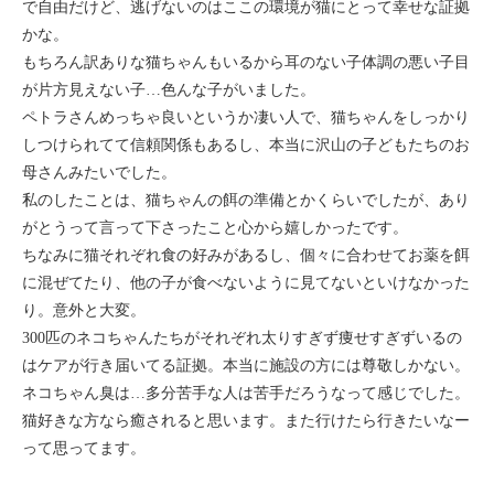
で自由だけど、逃げないのはここの環境が猫にとって幸せな証拠
セブ
かな。
もちろん訳ありな猫ちゃんもいるから耳のない子体調の悪い子目
タイ
が片方見えない子…色んな子がいました。
ペトラさんめっちゃ良いというか凄い人で、猫ちゃんをしっかり
台湾
しつけられてて信頼関係もあるし、本当に沢山の子どもたちのお
母さんみたいでした。
中国/海南島
私のしたことは、猫ちゃんの餌の準備とかくらいでしたが、あり
がとうって言って下さったこと心から嬉しかったです。
ニュージーランド
ちなみに猫それぞれ食の好みがあるし、個々に合わせてお薬を餌
に混ぜてたり、他の子が食べないように見てないといけなかった
ネパール
り。意外と大変。
300匹のネコちゃんたちがそれぞれ太りすぎず痩せすぎずいるの
バリ
はケアが行き届いてる証拠。本当に施設の方には尊敬しかない。
ネコちゃん臭は…多分苦手な人は苦手だろうなって感じでした。
ベトナム
猫好きな方なら癒されると思います。また行けたら行きたいなー
って思ってます。
マルタ島