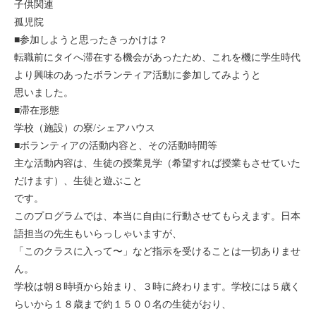
子供関連
セブ
孤児院
■参加しようと思ったきっかけは？
タイ
転職前にタイへ滞在する機会があったため、これを機に学生時代
より興味のあったボランティア活動に参加してみようと
台湾
思いました。
■滞在形態
中国/海南島
学校（施設）の寮/シェアハウス
■ボランティアの活動内容と、その活動時間等
ニュージーランド
主な活動内容は、生徒の授業見学（希望すれば授業もさせていた
だけます）、生徒と遊ぶこと
ネパール
です。
このプログラムでは、本当に自由に行動させてもらえます。日本
バリ
語担当の先生もいらっしゃいますが、
「このクラスに入って〜」など指示を受けることは一切ありませ
ベトナム
ん。
学校は朝８時頃から始まり、３時に終わります。学校には５歳く
マルタ島
らいから１８歳まで約１５００名の生徒がおり、