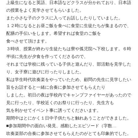
上級生になると英語、日本語などクラスが分かれており、日本語
モンゴル
の授業をよく見学させてもらいました。
また小さな子のクラスに入ってお話ししたりしていました。
ジョグジャ
１２時になるとお昼ご飯を食べに食堂に生徒たちが集まるので、
配膳の手伝いをします。希望すれば食堂のご飯を
ハンガリー
食べさせて頂けます。
３時頃、授業が終わり生徒たちは寮や孤児院へ下校します。６時
ギリシャ
半頃に先生が夕食を作ってくださるので、
それまでは学校に残っている子供と遊んだり、部活動を見学した
り、女子寮に遊びに行ったりしました。
私は学生時代吹奏楽をやっていたため、顧問の先生に見学したい
旨をお話すると一緒に合奏に参加させてもらえたり
しました。初日の夜は学校内でキャンプファイヤーがあったので
見に行ったり、学校近くのお祭りに行ったり、先生方も
気を利かせてイベント事に誘ってくださいます。
期間中はとにかく１日中子供たちと触れあうことができました。
■参加期間中の面白い発見、感動したエピソード（字数…
吹奏楽部の合奏に参加させてもらえたのがとても印象的でした。