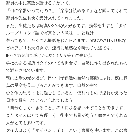
部員の中に英語を話せる子がいて、
「何の楽器やってたの？」「楽譜は読める？」など聞いてくれて
部員や先生も快く受け入れてくれました。
また、生徒たちは写真やSNSが大好きです。携帯を出すと「タイ
ループ！（タイ語で写真という意味）」と駆け
寄ってきて、たくさん撮影をねだられます。SNOWやTIKTOKな
どのアプリも大好きで、流行に敏感な今時の子供達です。
■今回の参加で感じた現地（人々等）の良い点
学校のある場所はタイの中でも田舎で、自然に作り出されたもの
で満たされています。
朝は太陽の光を浴び、日中は子供達の自然な笑顔にふれ、夜は満
点の星空を見上げることができます。自然の中で
心と体の思うままに過ごしていると、便利なもので溢れかえった
日本で暮らしていると忘れてしまう
「自分らしく生きること」の大切さを思い出すことができます。
またタイ人はとても優しく、街中でも目があうと微笑んでくれる
人がとても多いです。
タイ人はよく「マイペンライ！」という言葉を使います。この言