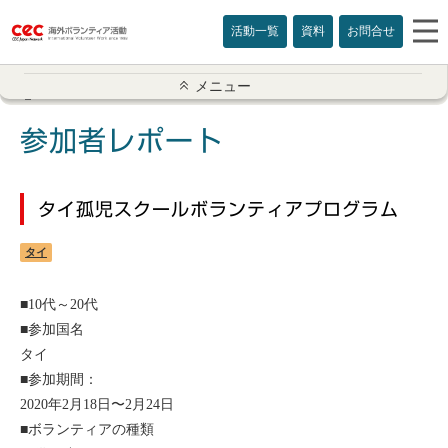
活動一覧
資料
お問合せ
参加者レポート一覧
メニュー
アメリカ
参加者レポート
イギリス
タイ孤児スクールボランティアプログラム
インド
タイ
オーストラリア
■10代～20代
カナダ
■参加国名
タイ
カンボジア
■参加期間：
2020年2月18日〜2月24日
スリランカ
■ボランティアの種類