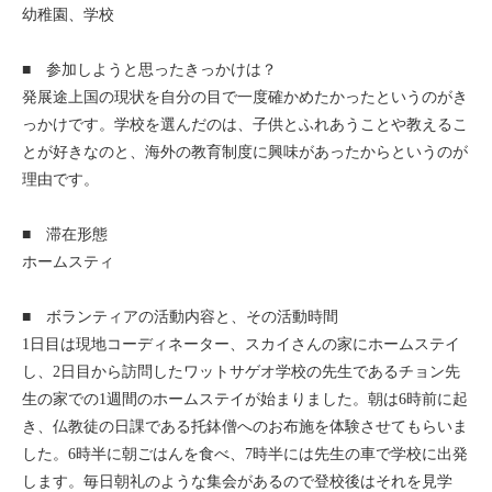
幼稚園、学校
セブ
■ 参加しようと思ったきっかけは？
タイ
発展途上国の現状を自分の目で一度確かめたかったというのがき
っかけです。学校を選んだのは、子供とふれあうことや教えるこ
台湾
とが好きなのと、海外の教育制度に興味があったからというのが
理由です。
中国/海南島
■ 滞在形態
ニュージーランド
ホームスティ
ネパール
■ ボランティアの活動内容と、その活動時間
1日目は現地コーディネーター、スカイさんの家にホームステイ
バリ
し、2日目から訪問したワットサゲオ学校の先生であるチョン先
生の家での1週間のホームステイが始まりました。朝は6時前に起
ベトナム
き、仏教徒の日課である托鉢僧へのお布施を体験させてもらいま
した。6時半に朝ごはんを食べ、7時半には先生の車で学校に出発
マルタ島
します。毎日朝礼のような集会があるので登校後はそれを見学