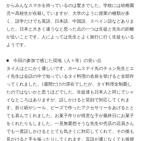
からみんなスマホを持っているのは驚きでした。学校には幼稚園
児〜高校生が在籍していますが、大学のように授業の種類が多
く、語学だけでも英語、日本語、中国語、スペイン語などありま
した。日本と大きく違うなと思った点の一つは生徒と先生の距離
が近いことです。人によっては先生とよく旅行に行く生徒もいる
ようです。
■ 今回の参加で感じた現地（人々等）の良い点
タイ人はとにかく優しいです。ホームステイ先のチョン先生とエ
イ先生は会話の中で知っているタイ料理の名前を挙げると全部作
ってくれました。1週間だけの滞在でしたが、タイ料理全制覇し
たのではないかと思うほどでした。生徒達も日本人と同じでシャ
イなところはありますが、話しかけると笑顔で対応してくれま
す。折り紙やシール、ビーズで作ったアクセサリーをあげるとと
ても喜んでくれました。お菓子作りが得意な子が最終日にお菓子
をくれたりもしました。一見無愛想そうな先生や売店の店員さん
でも一度話しかけるととても気さくに対応してくれて、その後も
見かけると手を振ったりしてくれます。言語が通じなくても挨拶