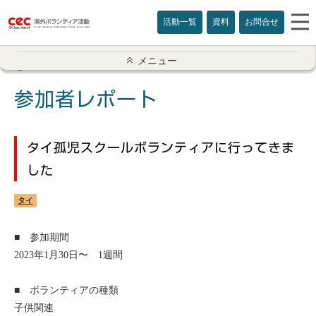
活動一覧
資料
お問合せ
参加者レポート一覧
メニュー
アメリカ
参加者レポート
イギリス
タイ孤児スクールボランティアに行ってきま
インド
した
オーストラリア
タイ
カナダ
■ 参加期間
2023年1月30日〜 1週間
カンボジア
■ ボランティアの種類
スリランカ
子供関連