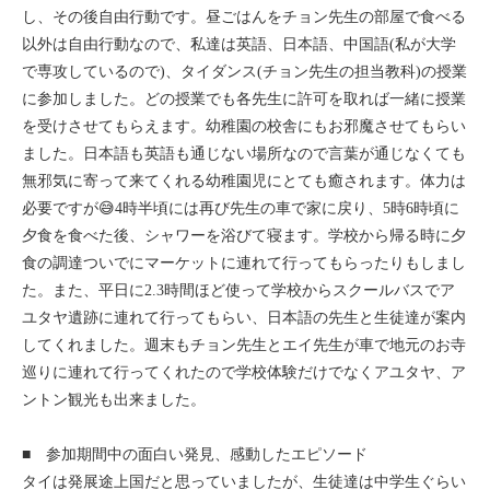
し、その後自由行動です。昼ごはんをチョン先生の部屋で食べる
モンゴル
以外は自由行動なので、私達は英語、日本語、中国語(私が大学
で専攻しているので)、タイダンス(チョン先生の担当教科)の授業
ジョグジャ
に参加しました。どの授業でも各先生に許可を取れば一緒に授業
を受けさせてもらえます。幼稚園の校舎にもお邪魔させてもらい
ハンガリー
ました。日本語も英語も通じない場所なので言葉が通じなくても
無邪気に寄って来てくれる幼稚園児にとても癒されます。体力は
ギリシャ
必要ですが😅4時半頃には再び先生の車で家に戻り、5時6時頃に
夕食を食べた後、シャワーを浴びて寝ます。学校から帰る時に夕
食の調達ついでにマーケットに連れて行ってもらったりもしまし
た。また、平日に2.3時間ほど使って学校からスクールバスでア
ユタヤ遺跡に連れて行ってもらい、日本語の先生と生徒達が案内
してくれました。週末もチョン先生とエイ先生が車で地元のお寺
巡りに連れて行ってくれたので学校体験だけでなくアユタヤ、ア
ントン観光も出来ました。
■ 参加期間中の面白い発見、感動したエピソード
タイは発展途上国だと思っていましたが、生徒達は中学生ぐらい