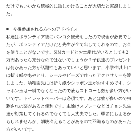
だけでもいいから積極的に話しかけることが大切だと実感しまし
た。
■ 今後参加される方へのアドバイス
私達はボランティア後にバンコク観光をしたので現金が必要でし
たが、ボランティアだけだと先生が全て出してくれるので、お金
を使うことがないです。SIMカードとお土産代がいるとしても2
万円あったら充分なのではないでしょうか？子供達のプレゼント
は何かあった方が話題性もあっていいと思います。小学生以上に
は折り紙やあやとり、シールやビーズで作ったアクセサリーを渡
しました。幼稚園児には折り紙やシャボン玉がおすすめです。シ
ャボン玉は一瞬でなくなったので液もストローも数が多い方がい
いです。トイレットペーパーは必須です。あとは蚊が多いので虫
刺されの薬があると便利です。虫除けスプレーなどはチョン先生
達が対策してくれるのでなくても大丈夫でした。季節にもよるか
もしれませんが、朝晩冷えることがあるので羽織るものがあった
方がいいです。