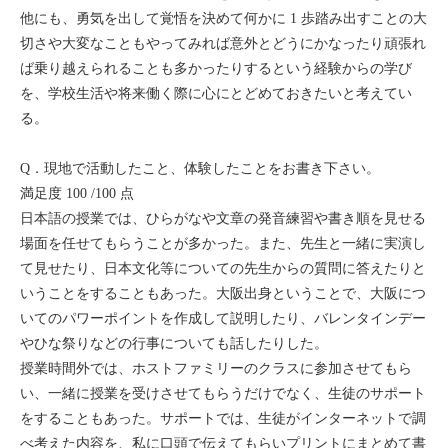
他にも、勇気を出して覚悟を決めて何かに 1 歩踏み出すことの大
切さや大変なこともやってみれば意外とどうにかなったり頑張れ
ば乗り越えられることも多かったりするという経験からの学び
を、学校生活や将来働く際に心にとどめておきたいと考えてい
る。
Q．現地で活動したこと、体験したことをお書き下さい。
満足度 100 /100 点
日本語の授業では、ひらがなや文章の発音練習や書き順を見せる
場面を任せてもらうことが多かった。また、先生と一緒に実演し
て見せたり、日本文化等についての先生からの質問に答えたりと
いうことをすることもあった。大阪出身ということで、大阪につ
いてのパワーポイントを作成して説明したり、バレンタインデー
やひな祭りなどの行事についても話したりした。
授業時間外では、ホストファミリーのクラスに参加させてもら
い、一緒に授業を受けさせてもらうだけでなく、生徒のサポート
をすることもあった。サポートでは、生徒がインターネットで調
べ考えた内容を、私に口頭で伝えてもらいプリントにまとめて書