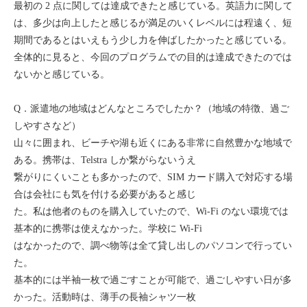
最初の 2 点に関しては達成できたと感じている。英語力に関して
モンゴル
は、多少は向上したと感じるが満足のいくレベルには程遠く、短
期間であるとはいえもう少し力を伸ばしたかったと感じている。
ジョグジャ
全体的に見ると、今回のプログラムでの目的は達成できたのでは
ないかと感じている。
ハンガリー
Q．派遣地の地域はどんなところでしたか？（地域の特徴、過ご
ギリシャ
しやすさなど）
山々に囲まれ、ビーチや湖も近くにある非常に自然豊かな地域で
ある。携帯は、Telstra しか繋がらないうえ
繋がりにくいことも多かったので、SIM カード購入で対応する場
合は会社にも気を付ける必要があると感じ
た。私は他者のものを購入していたので、Wi-Fi のない環境では
基本的に携帯は使えなかった。学校に Wi-Fi
はなかったので、調べ物等は全て貸し出しのパソコンで行ってい
た。
基本的には半袖一枚で過ごすことが可能で、過ごしやすい日が多
かった。活動時は、薄手の長袖シャツ一枚