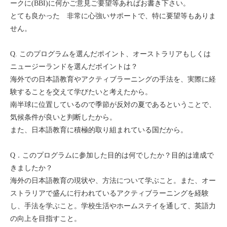
ークに(BBI)に何かご意見ご要望等あればお書き下さい。
セブ
とても良かった 非常に心強いサポートで、特に要望等もありま
せん。
タイ
Q. このプログラムを選んだポイント、オーストラリアもしくは
台湾
ニュージーランドを選んだポイントは？
海外での日本語教育やアクティブラーニングの手法を、実際に経
中国/海南島
験することを交えて学びたいと考えたから。
南半球に位置しているので季節が反対の夏であるということで、
ニュージーランド
気候条件が良いと判断したから。
また、日本語教育に積極的取り組まれている国だから。
ネパール
Q．このプログラムに参加した目的は何でしたか？目的は達成で
バリ
きましたか？
海外の日本語教育の現状や、方法について学ぶこと。また、オー
ベトナム
ストラリアで盛んに行われているアクティブラーニングを経験
し、手法を学ぶこと。学校生活やホームステイを通して、英語力
マルタ島
の向上を目指すこと。