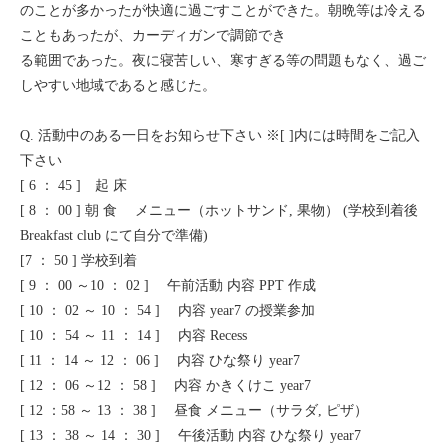
のことが多かったが快適に過ごすことができた。朝晩等は冷える
こともあったが、カーディガンで調節でき
る範囲であった。夜に寝苦しい、寒すぎる等の問題もなく、過ご
しやすい地域であると感じた。
Q. 活動中のある一日をお知らせ下さい ※[ ]内には時間をご記入
下さい
[ 6 ： 45 ] 起 床
[ 8 ： 00 ] 朝 食 メニュー（ホットサンド, 果物） (学校到着後
Breakfast club にて自分で準備)
[7 ： 50 ] 学校到着
[ 9 ： 00 ～10 ： 02 ] 午前活動 内容 PPT 作成
[ 10 ： 02 ～ 10 ： 54 ] 内容 year7 の授業参加
[ 10 ： 54 ～ 11 ： 14 ] 内容 Recess
[ 11 ： 14 ～ 12 ： 06 ] 内容 ひな祭り year7
[ 12 ： 06 ～12 ： 58 ] 内容 かきくけこ year7
[ 12 ：58 ～ 13 ： 38 ] 昼食 メニュー（サラダ, ピザ）
[ 13 ： 38 ～ 14 ： 30 ] 午後活動 内容 ひな祭り year7