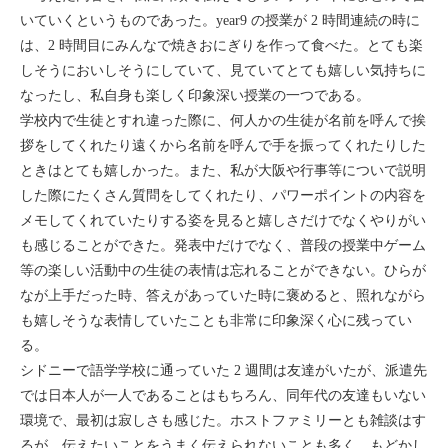
いていくというものであった。year9 の授業が 2 時間連続の時に
は、2 時間目にみんなで焼きおにぎりを作って食べた。とても楽
しそうにおいしそうにしていて、見ていてとても嬉しい気持ちに
なったし、私自身も楽しく印象深い授業の一つである。
学校内で生徒とすれ違った際に、何人かの生徒が名前を呼んで挨
拶をしてくれたり遠くから名前を呼んで手を振ってくれたりした
ときはとても嬉しかった。また、私が大阪や行事等についで説明
した際にたくさん質問をしてくれたり、パワーポイントの内容を
メモしてくれていたりする姿を見ると嬉しさだけでなくやりがい
も感じることができた。発表中だけでなく、普段の授業中ゲーム
等の楽しい活動中の生徒の表情は忘れることができない。ひらが
なが上手だった時、答えがあっていた時に褒めると、照れながら
も嬉しそうな表情していたことも非常に印象深く心に残ってい
る。
シドニーで語学学校に通っていた 2 週間は友達がいたが、派遣先
では日本人が一人であることはもちろん、同年代の友達もいない
環境で、最初は寂しさも感じた。ホストファミリーとも雑談はす
るが、伝えたいことをうまく伝えられないことも多く、もどかし