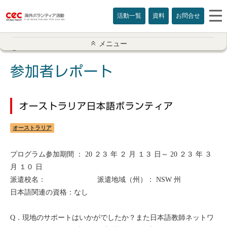
活動一覧
資料
お問合せ
参加者レポート一覧
メニュー
アメリカ
参加者レポート
イギリス
オーストラリア日本語ボランティア
インド
オーストラリア
オーストラリア
プログラム参加期間 ： 20 ２３ 年 ２ 月 １３ 日～ 20 ２３ 年 ３
カナダ
月 １０ 日
派遣校名： 派遣地域（州）： NSW 州
カンボジア
日本語関連の資格：なし
スリランカ
Q．現地のサポートはいかがでしたか？また日本語教師ネットワ