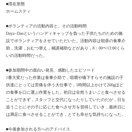
■滞在形態
セブ
ホームスティ
タイ
■ボランティアの活動内容と、その活動時間
Daya−Danというハンディキャップを負った子供たちのための施
台湾
設でボランティアをさせていただいた。活動内容は朝昼の食事介
助，洗濯，おむつ替え，補講補助などがあり，8：00〜13:00くら
中国/海南島
いの活動時間だった。
ニュージーランド
■参加期間中の面白い発見、感動したエピソード
1番大変だった作業は食事介助で，咀嚼や嚥下すらその施設の子
ネパール
供達にとっては苦痛を伴う大仕事で，1時間以上かけて200gほど
の食事を口に運ぶ作業をした。初日は全然うまいこと食べさせる
バリ
ことができず，スタッフと交代になったりしていたのだが，日を
追うごとにその子に応じた食べさせ方を習得していき，最終日に
ベトナム
は満足に食べさせることができ，とても幸せな気持ちになった。
マルタ島
■今後参加される方へのアドバイス