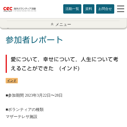
活動一覧
資料
お問合せ
参加者レポート一覧
メニュー
アメリカ
参加者レポート
イギリス
愛について，幸せについて，人生について考
インド
えることができた (インド)
オーストラリア
インド
カナダ
■参加期間 2023年3月22日〜28日
カンボジア
■ボランティアの種類
マザーテレサ施設
スリランカ