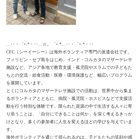
…‥・゜+.*・‥…☆。゜+.*…‥・゜+.*・‥
CEC（シーイーシー）は海外ボランティア専門の派遣会社です。
フィリピン・セブ島をはじめ、インド・コルカタのマザーテレサ
施設など、アジア各地で教育支援・孤児院やスラムでの子どもた
ちとの交流・給食活動・医療・環境保護など、幅広いプログラム
を展開しています。
とくにコルカタのマザーテレサ施設での活動は、世界中から集ま
るボランティアとともに、病院・孤児院・ホスピスなどで支援活
動を行う特別な体験です。限られた資源の中で生活する人々に寄
り添うことは、「自分にできることは何か」を深く考えるきっか
けとなり、多くの参加者に人生を変えるほどの学びを与えていま
す。
海外ボランティアを通じて得られるのは、子どもたちの笑顔や感