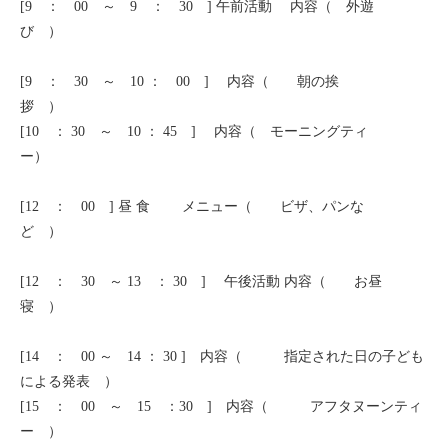
[9 ： 00 ～ 9 ： 30 ] 午前活動 内容（ 外遊
セブ
び ）
タイ
[9 ： 30 ～ 10 ： 00 ] 内容（ 朝の挨
拶 ）
台湾
[10 ： 30 ～ 10 ： 45 ] 内容（ モーニングティ
ー）
中国/海南島
[12 ： 00 ] 昼 食 メニュー（ ビザ、パンな
ニュージーランド
ど ）
ネパール
[12 ： 30 ～ 13 ： 30 ] 午後活動 内容（ お昼
寝 ）
バリ
[14 ： 00 ～ 14 ： 30 ] 内容（ 指定された日の子ども
ベトナム
による発表 ）
[15 ： 00 ～ 15 ：30 ] 内容（ アフタヌーンティ
マルタ島
ー ）