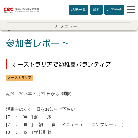
活動一覧
資料
お問合せ
参加者レポート一覧
メニュー
アメリカ
参加者レポート
イギリス
オーストラリアで幼稚園ボランティア
インド
オーストラリア
オーストラリア
期間：2023年 7 月31 日から 3週間
カナダ
活動中のある一日をお知らせ下さい
カンボジア
[7 ： 00 ] 起 床
[7 ： 30 ] 朝 食 メニュー（ コンフレーク ）
スリランカ
[8 ： 45 ] 学校到着