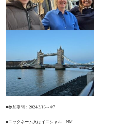
セブ
タイ
台湾
中国/海南島
ニュージーランド
ネパール
バリ
■参加期間：2024/3/16～4/7
ベトナム
■ニックネーム又はイニシャル NM
マルタ島