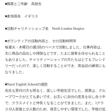
■職業とご年齢 高校生
モンゴル
■参加国名 イギリス
ジョグジャ
■活動チャリティショップ名 North London Hospice
ハンガリー
■ボランティアの活動内容と、その活動時間等
ギリシャ
毎週火・木曜日の週2回のペースで活動しました。仕事内容は、
主に商品の品出しや掃除などです。たまに接客を任せられること
もありました。チャリティーショップの方たちはとてもフレンド
リーだったので、楽しく活動することができ、英会話の練習にも
なりました。
■Nacel English Schoolの感想
先生も受付の方も明るく、楽しい学校生活でした。授業は、グル
ープワークがとても多いです。お互いに自分の意見を出し合う中
で、クラスメイトと仲良くなることができました。また、1クラ
ス10人前後と少人数のため、発言しやすい環境でした。学校の近