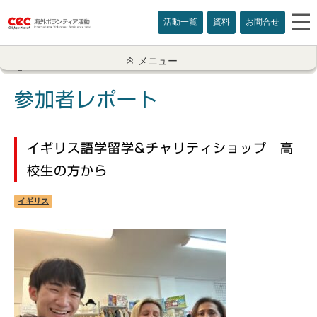
活動一覧
資料
お問合せ
参加者レポート一覧
メニュー
アメリカ
参加者レポート
イギリス
イギリス語学留学&チャリティショップ 高
インド
校生の方から
オーストラリア
イギリス
カナダ
カンボジア
スリランカ