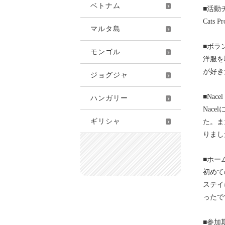
ベトナム
■活動
Cats Pr
マルタ島
■ボラ
モンゴル
洋服を
が好き
ジョグジャ
■Nacel
ハンガリー
Nac
ギリシャ
た。ま
りまし
■ホー
初めて
ステイ
ったで
■参加