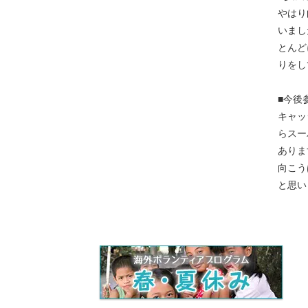
やはり
いまし
とんど
りをし
■今後
キャッ
らスー
ありま
向こう
と思い