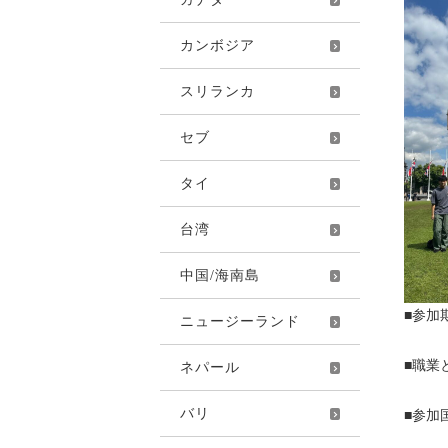
カンボジア
スリランカ
セブ
タイ
台湾
中国/海南島
■参加
ニュージーランド
■職業
ネパール
バリ
■参加