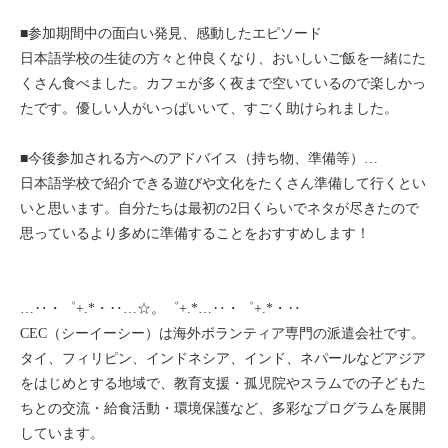
モンゴル
■参加期間中の面白い発見、感動したエピソード
日本語学校の生徒の方々と仲良くなり、おいしいご飯を一緒にた
ジョグジャ
くさん食べました。カフェが多く夜まで空いているので楽しかっ
たです。優しい人がいっぱいいて、すごく助けられました。
ハンガリー
■今後参加される方へのアドバイス（持ち物、準備等）…
ギリシャ
日本語学校で紹介できる遊びや文化をたくさん準備して行くとい
いと思います。自分たちは最初の2日くらいでネタが尽きたので
思っているより多めに準備することをおすすめします！
…‥・゜+.*・‥…☆。゜+.*…‥・゜+.*・‥
CEC（シーイーシー）は海外ボランティア専門の派遣会社です。
タイ、フィリピン、インドネシア、インド、ネパールなどアジア
をはじめとする地域で、教育支援・孤児院やスラムでの子どもた
ちとの交流・給食活動・環境保護など、多彩なプログラムを展開
しています。