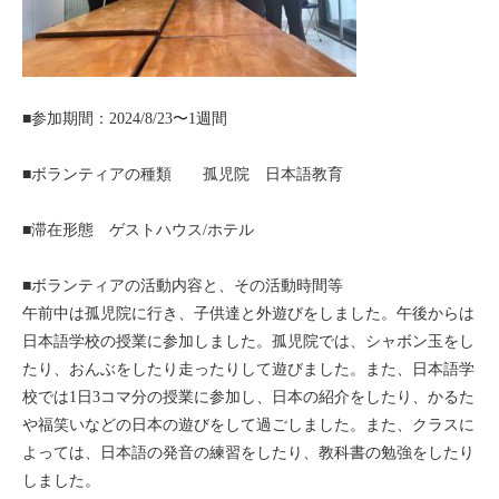
セブ
タイ
■参加期間：2024/8/23〜1週間
台湾
■ボランティアの種類 孤児院 日本語教育
中国/海南島
■滞在形態 ゲストハウス/ホテル
ニュージーランド
■ボランティアの活動内容と、その活動時間等
ネパール
午前中は孤児院に行き、子供達と外遊びをしました。午後からは
日本語学校の授業に参加しました。孤児院では、シャボン玉をし
バリ
たり、おんぶをしたり走ったりして遊びました。また、日本語学
校では1日3コマ分の授業に参加し、日本の紹介をしたり、かるた
ベトナム
や福笑いなどの日本の遊びをして過ごしました。また、クラスに
よっては、日本語の発音の練習をしたり、教科書の勉強をしたり
マルタ島
しました。