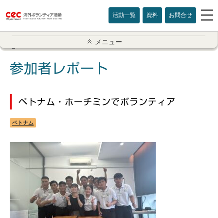
活動一覧
資料
お問合せ
参加者レポート一覧
メニュー
アメリカ
参加者レポート
イギリス
ベトナム・ホーチミンでボランティア
インド
ベトナム
オーストラリア
カナダ
カンボジア
スリランカ