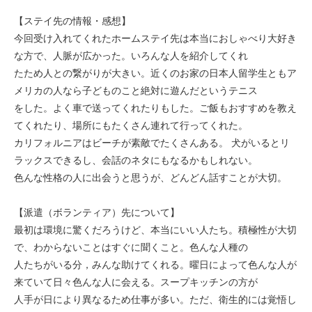
【ステイ先の情報・感想】
今回受け入れてくれたホームステイ先は本当におしゃべり大好き
な方で、人脈が広かった。いろんな人を紹介してくれ
たため人との繋がりが大きい。近くのお家の日本人留学生ともア
メリカの人なら子どものこと絶対に遊んだというテニス
をした。よく車で送ってくれたりもした。ご飯もおすすめを教え
てくれたり、場所にもたくさん連れて行ってくれた。
カリフォルニアはビーチが素敵でたくさんある。 犬がいるとリ
ラックスできるし、会話のネタにもなるかもしれない。
色んな性格の人に出会うと思うが、どんどん話すことが大切。
【派遣（ボランティア）先について】
最初は環境に驚くだろうけど、本当にいい人たち。積極性が大切
で、わからないことはすぐに聞くこと。色んな人種の
人たちがいる分，みんな助けてくれる。曜日によって色んな人が
来ていて日々色んな人に会える。スープキッチンの方が
人手が日により異なるため仕事が多い。ただ、衛生的には覚悟し