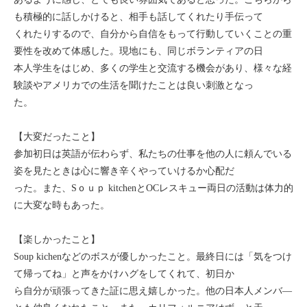
も積極的に話しかけると、相手も話してくれたり手伝って
くれたりするので、自分から自信をもって行動していくことの重
要性を改めて体感した。現地にも、同じボランティアの日
本人学生をはじめ、多くの学生と交流する機会があり、様々な経
験談やアメリカでの生活を聞けたことは良い刺激となっ
た。
【大変だったこと】
参加初日は英語が伝わらず、私たちの仕事を他の人に頼んでいる
姿を見たときは心に響き辛くやっていけるか心配だ
った。また、Sｏｕｐ kitchenとOCレスキュー両日の活動は体力的
に大変な時もあった。
【楽しかったこと】
Soup kichenなどのボスが優しかったこと。最終日には「気をつけ
て帰ってね」と声をかけハグをしてくれて、初日か
ら自分が頑張ってきた証に思え嬉しかった。他の日本人メンバ―