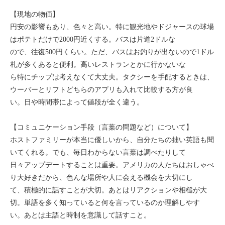
【現地の物価】
円安の影響もあり、色々と高い。特に観光地やドジャースの球場
はポテトだけで2000円近くする。バスは片道2ドルな
ので、往復500円くらい。ただ、バスはお釣りが出ないので1ドル
札が多くあると便利。高いレストランとかに行かないな
ら特にチップは考えなくて大丈夫。タクシーを手配するときは、
ウーバーとリフトどちらのアプリも入れて比較する方が良
い。日や時間帯によって値段が全く違う。
【コミュニケーション手段（言葉の問題など）について】
ホストファミリーが本当に優しいから、自分たちの拙い英語も聞
いてくれる。でも、毎日わからない言葉は調べたりして
日々アップデートすることは重要。アメリカの人たちはおしゃべ
り大好きだから、色んな場所や人に会える機会を大切にし
て、積極的に話すことが大切。あとはリアクションや相槌が大
切。単語を多く知っていると何を言っているのか理解しやす
い。あとは主語と時制を意識して話すこと。