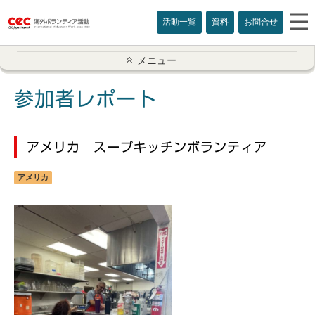
活動一覧
資料
お問合せ
参加者レポート一覧
メニュー
アメリカ
参加者レポート
イギリス
アメリカ スープキッチンボランティア
インド
アメリカ
オーストラリア
カナダ
カンボジア
スリランカ