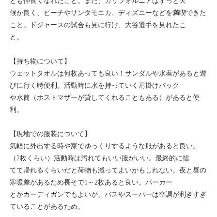
とも仲良くなれたこと。また、カリフォルニアはずっと天
候が良く、ビーチやサンタモニカ、ディズニーなどを満喫できた
こと。ドジャースの試合も見に行け、大谷選手を見れたこ
と。
【持ち物について】
ウェットタオルは何枚あっても良い！サンダルや水着があると遊
びに行く時便利。活動時に水を持っていく肩掛けバック
や水筒（ホストマザーが貸してくれることもある）があると便
利。
【現地での服装について】
気軽に外出する時や家でゆっくりするような服があると良い。
（2枚くらい）活動時は汚れてもいい服がいい。最終的に捨
てて帰れるくらいだと荷物も減ってよいかもしれない。夜と昼の
寒暖差があるため長そで1～2枚あると良い。パーカー
とかカーディガンでもよいが、バスやスーパーは空調が利きすぎ
ていることがあるため。