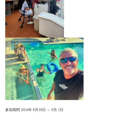
セブ
タイ
台湾
中国/海南島
ニュージーランド
ネパール
バリ
ベトナム
マルタ島
参加期間 2024年 8月18日 ～ 9月 1日