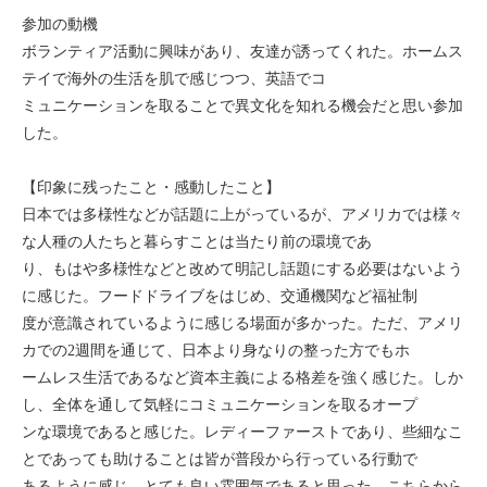
モンゴル
参加の動機
ボランティア活動に興味があり、友達が誘ってくれた。ホームス
ジョグジャ
テイで海外の生活を肌で感じつつ、英語でコ
ミュニケーションを取ることで異文化を知れる機会だと思い参加
ハンガリー
した。
ギリシャ
【印象に残ったこと・感動したこと】
日本では多様性などが話題に上がっているが、アメリカでは様々
な人種の人たちと暮らすことは当たり前の環境であ
り、もはや多様性などと改めて明記し話題にする必要はないよう
に感じた。フードドライブをはじめ、交通機関など福祉制
度が意識されているように感じる場面が多かった。ただ、アメリ
カでの2週間を通じて、日本より身なりの整った方でもホ
ームレス生活であるなど資本主義による格差を強く感じた。しか
し、全体を通して気軽にコミュニケーションを取るオープ
ンな環境であると感じた。レディーファーストであり、些細なこ
とであっても助けることは皆が普段から行っている行動で
あるように感じ、とても良い雰囲気であると思った。こちらから