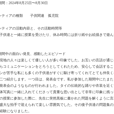
間：2024年8月25日〜8月30日
ランティアの種類 子供関連 孤児院
ンティアの活動内容と、その活動時間等
子供達と一緒に授業を受けたり、休み時間には折り紙やお絵描きで遊ん
期間中の面白い発見、感動したエピソード
現地の人々は楽しくて優しい人が多い印象でした。お互いの言語が通じ
らコミュニケーションをとろうとしてくれたため、安心して会話するこ
ンが苦手な私にも多くの子供達がすぐに駆け寄ってくれてとても仲良く
二つ紹介します。一つ目は、発表会です。私が参加した期間中にたまた
発表会のようなものが行われました。タイの伝統的な踊りや衣装を近く
体写真に一緒に入れてくださって貴重な思い出として非常に印象に残っ
の授業に参加した際に、先生に突然黒板に書かれた問題を解くように言
盛大な拍手で迎えられて楽しい雰囲気でした。その後子供達の問題集の
経験になりました。