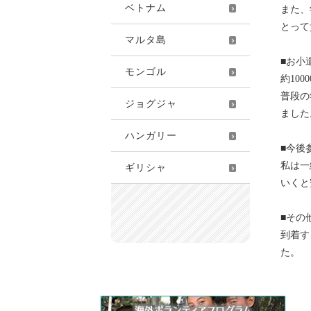
ベトナム
また、
とって
マルタ島
■お小
モンゴル
約100
普段の
ジョグジャ
ました
ハンガリー
■今後
私は一
ギリシャ
いくと
■その
到着す
た。