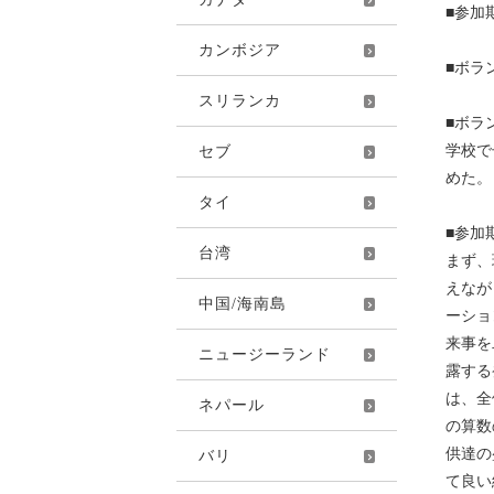
■参加期
カンボジア
■ボ
スリランカ
■ボラ
学校で
セブ
めた。
タイ
■参加
台湾
まず、
えなが
中国/海南島
ーショ
来事を
ニュージーランド
露する
は、全
ネパール
の算数
供達の
バリ
て良い