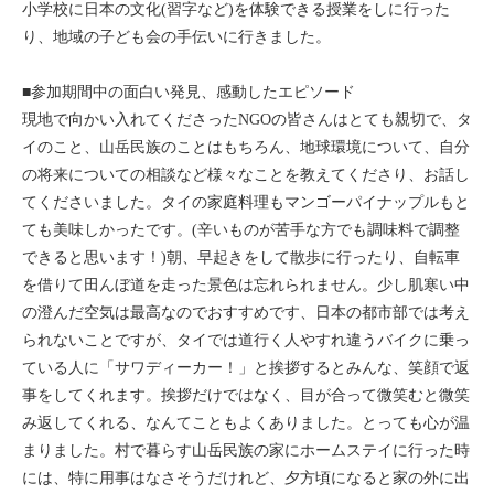
小学校に日本の文化(習字など)を体験できる授業をしに行った
モンゴル
り、地域の子ども会の手伝いに行きました。
ジョグジャ
■参加期間中の面白い発見、感動したエピソード
現地で向かい入れてくださったNGOの皆さんはとても親切で、タ
ハンガリー
イのこと、山岳民族のことはもちろん、地球環境について、自分
の将来についての相談など様々なことを教えてくださり、お話し
ギリシャ
てくださいました。タイの家庭料理もマンゴーパイナップルもと
ても美味しかったです。(辛いものが苦手な方でも調味料で調整
できると思います！)朝、早起きをして散歩に行ったり、自転車
を借りて田んぼ道を走った景色は忘れられません。少し肌寒い中
の澄んだ空気は最高なのでおすすめです、日本の都市部では考え
られないことですが、タイでは道行く人やすれ違うバイクに乗っ
ている人に「サワディーカー！」と挨拶するとみんな、笑顔で返
事をしてくれます。挨拶だけではなく、目が合って微笑むと微笑
み返してくれる、なんてこともよくありました。とっても心が温
まりました。村で暮らす山岳民族の家にホームステイに行った時
には、特に用事はなさそうだけれど、夕方頃になると家の外に出