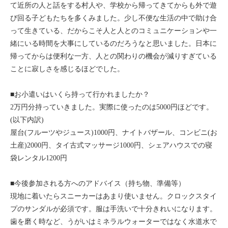
て近所の人と話をする村人や、学校から帰ってきてからも外で遊
び回る子どもたちを多くみました。少し不便な生活の中で助け合
って生きている、だからこそ人と人とのコミュニケーションや一
緒にいる時間を大事にしているのだろうなと思いました。日本に
帰ってからは便利な一方、人との関わりの機会が減りすぎている
ことに寂しさを感じるほどでした。
■お小遣いはいくら持って行かれましたか？
2万円分持っていきました。実際に使ったのは5000円ほどです。
(以下内訳)
屋台(フルーツやジュース)1000円、ナイトバザール、コンビニ(お
土産)2000円、タイ古式マッサージ1000円、シェアハウスでの寝
袋レンタル1200円
■今後参加される方へのアドバイス（持ち物、準備等）
現地に着いたらスニーカーはあまり使いません。クロックスタイ
プのサンダルが必須です。服は手洗いで十分きれいになります。
歯を磨く時など、うがいはミネラルウォーターではなく水道水で