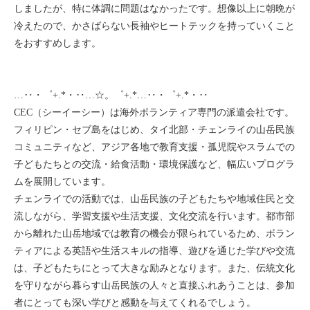
しましたが、特に体調に問題はなかったです。想像以上に朝晩が
冷えたので、かさばらない長袖やヒートテックを持っていくこと
をおすすめします。
…‥・゜+.*・‥…☆。゜+.*…‥・゜+.*・‥
CEC（シーイーシー）は海外ボランティア専門の派遣会社です。
フィリピン・セブ島をはじめ、タイ北部・チェンライの山岳民族
コミュニティなど、アジア各地で教育支援・孤児院やスラムでの
子どもたちとの交流・給食活動・環境保護など、幅広いプログラ
ムを展開しています。
チェンライでの活動では、山岳民族の子どもたちや地域住民と交
流しながら、学習支援や生活支援、文化交流を行います。都市部
から離れた山岳地域では教育の機会が限られているため、ボラン
ティアによる英語や生活スキルの指導、遊びを通じた学びや交流
は、子どもたちにとって大きな励みとなります。また、伝統文化
を守りながら暮らす山岳民族の人々と直接ふれあうことは、参加
者にとっても深い学びと感動を与えてくれるでしょう。