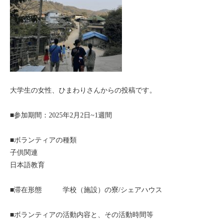
セブ
タイ
台湾
中国/海南島
大学生の女性、ひまわりさんからの投稿です。
ニュージーランド
■参加期間：2025年2月2日~1週間
ネパール
■ボランティアの種類
子供関連
バリ
日本語教育
ベトナム
■滞在形態 学校（施設）の寮/シェアハウス
マルタ島
■ボランティアの活動内容と、その活動時間等