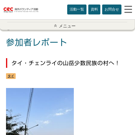
活動一覧
資料
お問合せ
参加者レポート一覧
メニュー
アメリカ
参加者レポート
イギリス
タイ・チェンライの山岳少数民族の村へ！
インド
タイ
オーストラリア
カナダ
カンボジア
スリランカ