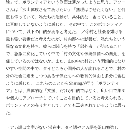
験」で、ボランティアという側面は薄かったように思う。アソー
さんは「沢山体験させてあげたい」「無理はさせたくない」と何
度も仰っていて、私たちの活動が、具体的な「困っていること」
に直結していないように感じた。 その中で、このボランティア
について、以下の目的があると考えた。 ／②村と社会を繋げる
最も強い要素だと考えたのが、村内部への影響だ。私たちという
異なる文化を持ち、彼らに関心を持つ「部外者」が訪れること
で、急激に変化していく中で「村の文化や伝統価値への自覚」を
促しているのではないか。また、山の中の村という閉鎖的になり
やすい空間の中で、タイどころか国外の人が訪れることで、村の
外の社会に進出しつつある子供たちへの教育的側面も多分に含む
ように感じた。 これらのことからSharingが行う「ボランティ
ア」とは、具体的な「支援」だけが目的ではなく、広い目で集団
や個人にアプローチしていくことを目的していると考えられる。
ボランティアの在り方として、とても工夫されているように思っ
た。
・アカ語は文字がない 滞在中、タイ語やアカ語を沢山勉強し