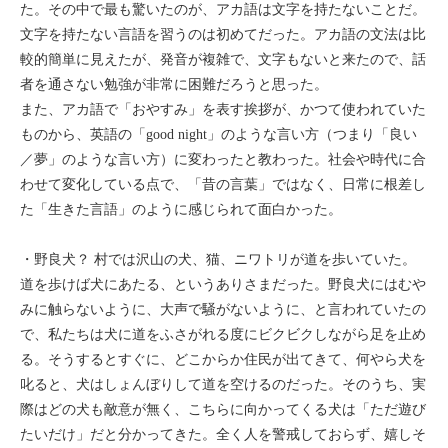
た。その中で最も驚いたのが、アカ語は文字を持たないことだ。
文字を持たない言語を習うのは初めてだった。アカ語の文法は比
較的簡単に見えたが、発音が複雑で、文字もないと来たので、話
者を通さない勉強が非常に困難だろうと思った。
また、アカ語で「おやすみ」を表す挨拶が、かつて使われていた
ものから、英語の「good night」のような言い方（つまり「良い
／夢」のような言い方）に変わったと教わった。社会や時代に合
わせて変化している点で、「昔の言葉」ではなく、日常に根差し
た「生きた言語」のように感じられて面白かった。
・野良犬？ 村では沢山の犬、猫、ニワトリが道を歩いていた。
道を歩けば犬にあたる、というありさまだった。野良犬にはむや
みに触らないように、大声で騒がないように、と言われていたの
で、私たちは犬に道をふさがれる度にビクビクしながら足を止め
る。そうするとすぐに、どこからか住民が出てきて、何やら犬を
叱ると、犬はしょんぼりして道を空けるのだった。そのうち、実
際はどの犬も敵意が無く、こちらに向かってくる犬は「ただ遊び
たいだけ」だと分かってきた。全く人を警戒しておらず、嬉しそ