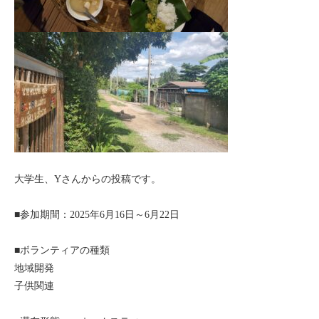
セブ
タイ
台湾
中国/海南島
ニュージーランド
大学生、Yさんからの投稿です。
ネパール
■参加期間：2025年6月16日～6月22日
バリ
■ボランティアの種類
ベトナム
地域開発
子供関連
マルタ島