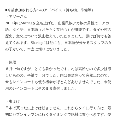
■今後参加される方へのアドバイス（持ち物、準備等）
・アソーさん
2019 年にSharingを立ち上げた、山岳民族アカ族の男性で、アカ
語、タイ語、日本語（おそらく英語も）が堪能です。タイや村の
歴史、文化について沢山教えていただきました。訊けば何でも答
えてくれます。Sharingには他にも、日本語が分かるスタッフの女
の子がいて、本当に頼りになりました。
・気候
６月中旬ですが、とても暑かったです。村は高所なので多少は涼
しいものの、半袖で十分でした。雨は突然降って突然止むので、
傘もレインコートも使う機会がほとんどありませんでした。未使
用のレインコートはそのまま寄付しました。
・虫よけ
日本で買った虫よけは効きません。これからタイに行く方は、最
初にセブンイレブンに行くタイミングで絶対に買うべきです。使