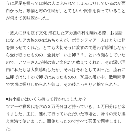
うに尻尾を振っては村の人に叱られてしょんぼりしているのが面
白かった。動物と村の住民が、とてもいい関係を保っていること
が伺えて興味深かった。
・旅人に卵を渡す文化 滞在したアカ族の村を離れる際、お世話
になったアカ族のおばあちゃんが、ボランティア一人ひとりに卵
を握らせてくれた。とても大切そうに渡すので思わず感謝しなが
ら受け取ったものの、全員が「いま卵？？」という顔をしていた
ので、アソーさんが村の古い文化だと教えてくれた。その深い理
由に私たちは大変感動したが、それはそれとして困った。流石に
生卵ではなくゆで卵ではあったものの、30度の暑い中、数時間車
で大切に握りしめられた卵は、その後こっそりと捨てられた。
■お小遣いはいくら持って行かれましたか？
ツアーや寝袋代を含め３万円分ほど持っていき、１万円分ほど余
りました。主に、連れて行っていただいた市場と、帰りの乗り換
え空港で使いました。面倒だったのですべて羽田で両替しまし
た。