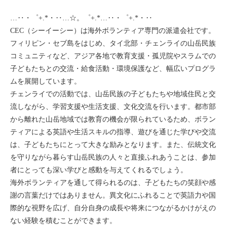
…‥・゜+.*・‥…☆。゜+.*…‥・゜+.*・‥
CEC（シーイーシー）は海外ボランティア専門の派遣会社です。
フィリピン・セブ島をはじめ、タイ北部・チェンライの山岳民族
コミュニティなど、アジア各地で教育支援・孤児院やスラムでの
子どもたちとの交流・給食活動・環境保護など、幅広いプログラ
ムを展開しています。
チェンライでの活動では、山岳民族の子どもたちや地域住民と交
流しながら、学習支援や生活支援、文化交流を行います。都市部
から離れた山岳地域では教育の機会が限られているため、ボラン
ティアによる英語や生活スキルの指導、遊びを通じた学びや交流
は、子どもたちにとって大きな励みとなります。また、伝統文化
を守りながら暮らす山岳民族の人々と直接ふれあうことは、参加
者にとっても深い学びと感動を与えてくれるでしょう。
海外ボランティアを通して得られるのは、子どもたちの笑顔や感
謝の言葉だけではありません。異文化にふれることで英語力や国
際的な視野を広げ、自分自身の成長や将来につながるかけがえの
ない経験を積むことができます。