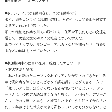
■滞在形態 ホームスティ
モンゴル
■ボランティアの活動内容と、その活動時間等
ジョグジャ
タイ北部チェンライに8日間滞在し、そのうち3日間を山岳民族で
あるアカ族の村で過ごした。
ハンガリー
畑での種植え作業や川での堰づくり、住民や子供たちとの交流を
通して、民族の文化やタイの社会について学んだ。
ギリシャ
畑でパイナップル、マンゴー、アボカドなどを採ったり、竹を切
るなどの体験をさせていただいた。
■参加期間中の面白い発見、感動したエピソード
・村の状況と変化
私たちが訪れたユーソック村ではアカ語が話されてきたが、近
年は高齢者を除くほとんどがタイ語を話すことができる一方で、
「難しいアカ語」は分からない若者も増えているという。 アソ
ーさんに「今後アカ語は無くなると思うか」と伺った。アソーさ
んは「それは無いと思う」と即答した後で、少し迷ってから「た
だ、30年後はまた状況が大きく変わっているかも分からない」と