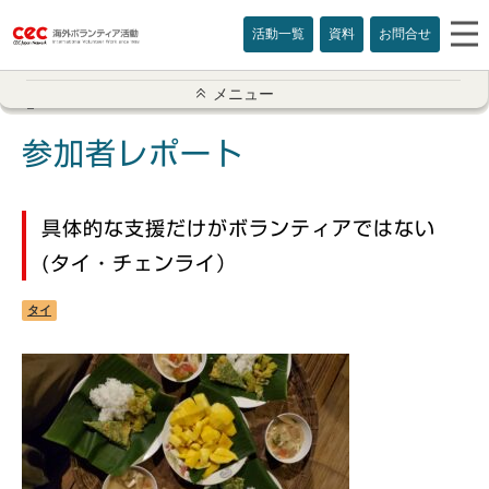
活動一覧
資料
お問合せ
参加者レポート一覧
メニュー
アメリカ
参加者レポート
イギリス
具体的な支援だけがボランティアではない
インド
(タイ・チェンライ）
オーストラリア
タイ
カナダ
カンボジア
スリランカ