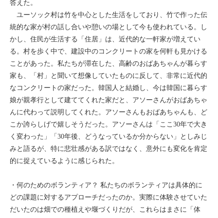
答えた。
ユーソック村は竹を中心とした生活をしており、竹で作った伝
統的な家が村の話し合いや憩いの場として今も使われている。し
かし、住民が生活する「住居」は、近代的な一軒家が増えてい
る。村を歩く中で、建設中のコンクリートの家を何軒も見かける
ことがあった。私たちが滞在した、高齢のおばあちゃんが暮らす
家も、「村」と聞いて想像していたものに反して、非常に近代的
なコンクリートの家だった。韓国人と結婚し、今は韓国に暮らす
娘が親孝行として建ててくれた家だと、アソーさんがおばあちゃ
んに代わって説明してくれた。アソーさんもおばあちゃんも、ど
こか誇らしげで嬉しそうだった。アソーさんは「ここ30年で大き
く変わった」「30年後、どうなっているか分からない」としみじ
みと語るが、特に悲壮感がある訳ではなく、意外にも変化を肯定
的に捉えているように感じられた。
・何のためのボランティア？ 私たちのボランティアは具体的に
どの課題に対するアプローチだったのか。実際に体験させていた
だいたのは畑での種植えや堰づくりだが、これらはまさに「体