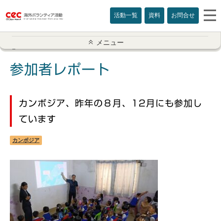
活動一覧
資料
お問合せ
参加者レポート一覧
メニュー
アメリカ
参加者レポート
イギリス
カンボジア、昨年の８月、12月にも参加し
インド
ています
オーストラリア
カンボジア
カナダ
カンボジア
スリランカ