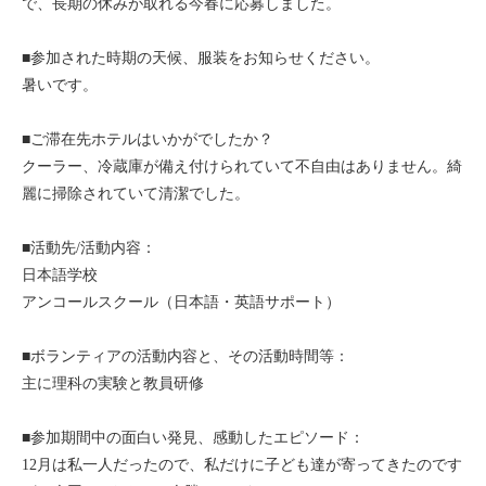
で、長期の休みが取れる今春に応募しました。
モンゴル
■参加された時期の天候、服装をお知らせください。
ジョグジャ
暑いです。
ハンガリー
■ご滞在先ホテルはいかがでしたか？
クーラー、冷蔵庫が備え付けられていて不自由はありません。綺
ギリシャ
麗に掃除されていて清潔でした。
■活動先/活動内容：
日本語学校
アンコールスクール（日本語・英語サポート）
■ボランティアの活動内容と、その活動時間等：
主に理科の実験と教員研修
■参加期間中の面白い発見、感動したエピソード：
12月は私一人だったので、私だけに子ども達が寄ってきたのです