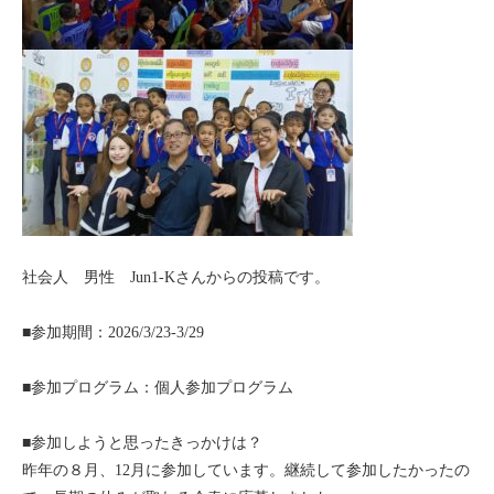
セブ
タイ
台湾
中国/海南島
ニュージーランド
社会人 男性 Jun1-Kさんからの投稿です。
ネパール
■参加期間：2026/3/23-3/29
バリ
■参加プログラム：個人参加プログラム
ベトナム
■参加しようと思ったきっかけは？
マルタ島
昨年の８月、12月に参加しています。継続して参加したかったの