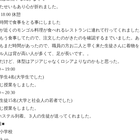
たせいもあり心が折れました。
～18:00 休憩
時間で食事をとる事にしました
が近くのモンゴル料理が食べれるレストランに連れて行ってくれました
もう食事してたので、注文したのがきたのを確認するまでいました。あ
もまだ時間があったので、職員の方お二人と早く来た生徒さんに着物を
ル人は背が高い人が多くて、足が長いです。。
だけど、体型はアジアじゃなくロシアよりなのかもと思った。
0～19:00
学生4名(大学生でした)
じ授業をしました。
0～20:30
生徒15名(大学と社会人の若者でした)
じ授業をしました。
00 ホステル到着。３人の生徒が送ってくれました。
目■
小学校
ck up