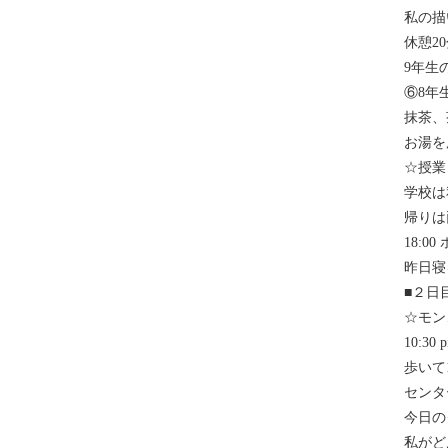
私の描
休憩2
9年生
⑥8年
抹茶、
お湯を
☆授業
学校は
帰りは
18:0
昨日寝
■２日
☆モン
10:30 p
歩いて
センタ
今日の
私がど