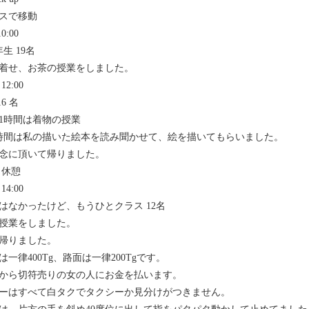
スで移動
0:00
年生 19名
着せ、お茶の授業をしました。
12:00
16 名
1時間は着物の授業
時間は私の描いた絵本を読み聞かせて、絵を描いてもらいました。
念に頂いて帰りました。
0～休憩
14:00
はなかったけど、もうひとクラス 12名
授業をしました。
帰りました。
は一律400Tg、路面は一律200Tgです。
から切符売りの女の人にお金を払います。
ーはすべて白タクでタクシーか見分けがつきません。