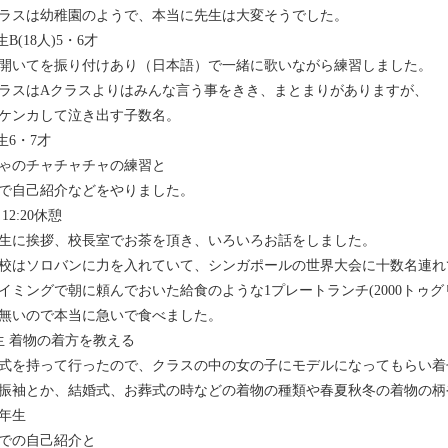
ラスは幼稚園のようで、本当に先生は大変そうでした。
生B(18人)5・6才
開いてを振り付けあり（日本語）で一緒に歌いながら練習しました。
ラスはAクラスよりはみんな言う事をきき、まとまりがありますが、
ケンカして泣き出す子数名。
生6・7才
ゃのチャチャチャの練習と
で自己紹介などをやりました。
～12:20休憩
生に挨拶、校長室でお茶を頂き、いろいろお話をしました。
校はソロバンに力を入れていて、シンガポールの世界大会に十数名連れ
イミングで朝に頼んでおいた給食のような1プレートランチ(2000トゥ
無いので本当に急いで食べました。
生 着物の着方を教える
式を持って行ったので、クラスの中の女の子にモデルになってもらい着
振袖とか、結婚式、お葬式の時などの着物の種類や春夏秋冬の着物の柄
4年生
での自己紹介と