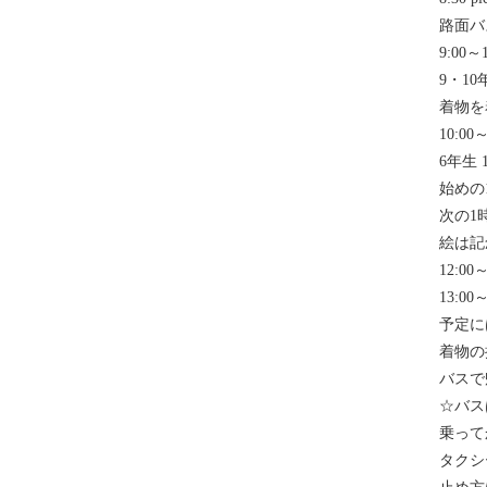
路面バ
9:00～1
9・10
着物を
10:00～
6年生 
始めの
次の1
絵は記
12:0
13:00～
予定に
着物の
バスで
☆バス
乗って
タクシ