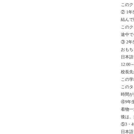
このク
② 1年
結んで
このク
途中で
③ 2年
おもち
日本語
12:00
校長先
この学
このタ
時間が
④9年
着物一
後は、
⑤3・
日本語