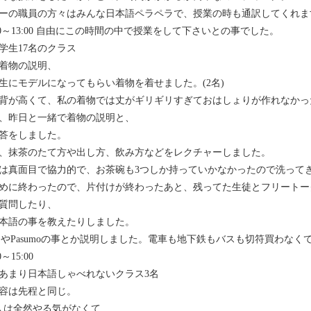
ーの職員の方々はみんな日本語ペラペラで、授業の時も通訳してくれま
:20～13:00 自由にこの時間の中で授業をして下さいとの事でした。
学生17名のクラス
着物の説明、
生にモデルになってもらい着物を着せました。(2名)
背が高くて、私の着物では丈がギリギリすぎておはしょりが作れなかっ
、昨日と一緒で着物の説明と、
答をしました。
、抹茶のたて方や出し方、飲み方などをレクチャーしました。
は真面目で協力的で、お茶碗も3つしか持っていかなかったので洗って
めに終わったので、片付けが終わったあと、残ってた生徒とフリートー
質問したり、
本語の事を教えたりしました。
cａやPasumoの事とか説明しました。電車も地下鉄もバスも切符買わな
0～15:00
あまり日本語しゃべれないクラス3名
容は先程と同じ。
人は全然やる気がなくて