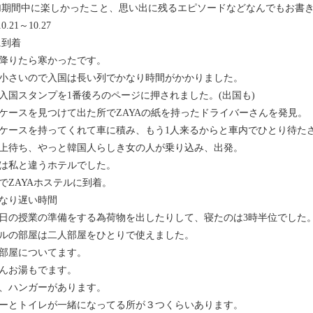
加期間中に楽しかったこと、思い出に残るエピソードなどなんでもお書き
10.21～10.27
0に到着
降りたら寒かったです。
小さいので入国は長い列でかなり時間がかかりました。
入国スタンプを1番後ろのページに押されました。(出国も)
ケースを見つけて出た所でZAYAの紙を持ったドライバーさんを発見。
ケースを持ってくれて車に積み、もう1人来るからと車内でひとり待た
以上待ち、やっと韓国人らしき女の人が乗り込み、出発。
は私と違うホテルでした。
位でZAYAホステルに到着。
なり遅い時間
日の授業の準備をする為荷物を出したりして、寝たのは3時半位でした
ルの部屋は二人部屋をひとりで使えました。
部屋についてます。
んお湯もでます。
、ハンガーがあります。
ーとトイレが一緒になってる所が３つくらいあります。