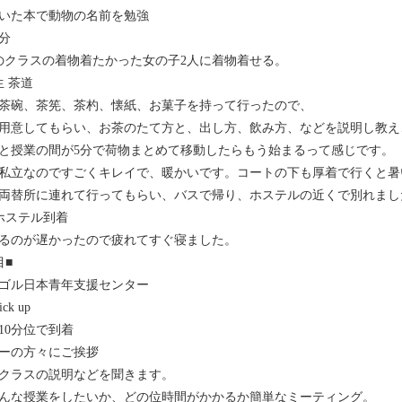
いた本で動物の名前を勉強
0分
のクラスの着物着たかった女の子2人に着物着せる。
生 茶道
茶碗、茶筅、茶杓、懐紙、お菓子を持って行ったので、
用意してもらい、お茶のたて方と、出し方、飲み方、などを説明し教え
と授業の間が5分で荷物まとめて移動したらもう始まるって感じです。
私立なのですごくキレイで、暖かいです。コートの下も厚着で行くと暑
両替所に連れて行ってもらい、バスで帰り、ホステルの近くで別れまし
0 ホステル到着
るのが遅かったので疲れてすぐ寝ました。
目■
ゴル日本青年支援センター
ick up
10分位で到着
ーの方々にご挨拶
クラスの説明などを聞きます。
んな授業をしたいか、どの位時間がかかるか簡単なミーティング。