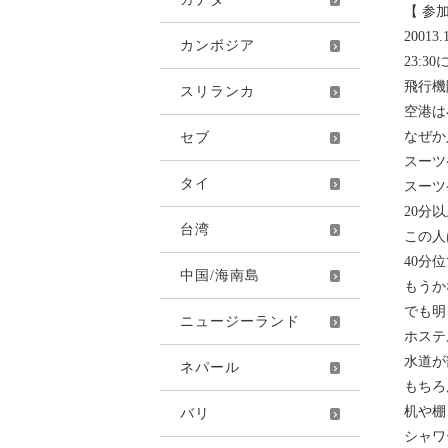
【 参
20013.
カンボジア
23:3
飛行機
スリランカ
空港は
なぜか
セブ
スーツ
タイ
スーツ
20分
台湾
この人
40分
中国/海南島
もうか
でも明
ニュージーランド
ホステ
水道が
ネパール
もちろ
机や棚
バリ
シャワ