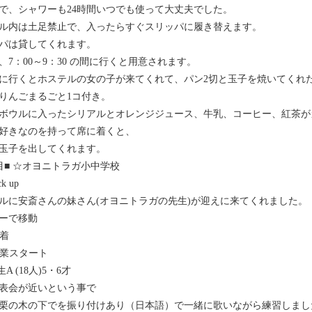
で、シャワーも24時間いつでも使って大丈夫でした。
ル内は土足禁止で、入ったらすぐスリッパに履き替えます。
パは貸してくれます。
、7：00～9：30 の間に行くと用意されます。
に行くとホステルの女の子が来てくれて、パン2切と玉子を焼いてくれ
りんごまるごと1コ付き。
ボウルに入ったシリアルとオレンジジュース、牛乳、コーヒー、紅茶が
好きなのを持って席に着くと、
玉子を出してくれます。
目■ ☆オヨニトラガ小中学校
ck up
ルに安斎さんの妹さん(オヨニトラガの先生)が迎えに来てくれました。
ーで移動
到着
 授業スタート
生A (18人)5・6才
表会が近いという事で
栗の木の下でを振り付けあり（日本語）で一緒に歌いながら練習しまし