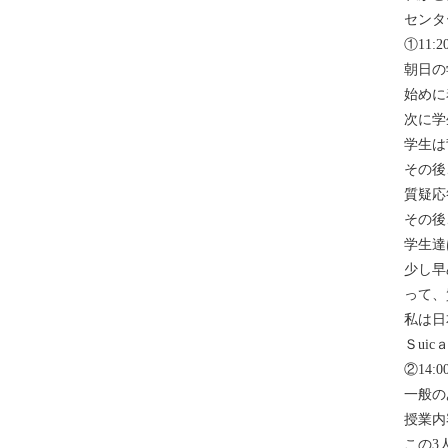
センタ
①11
朝日の
始めに
次に学
学生は
その後
質疑応
その後
学生達
少し早
って、
私は日
Ｓui
②14:0
一般の
授業内
この3