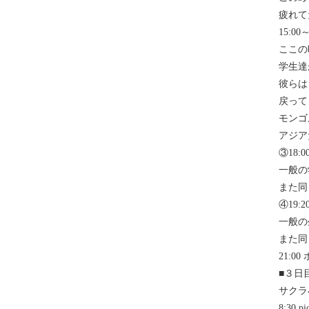
疲れて
15:00
ここの
学生達
彼らは
戻って
モンゴ
アジア
③18:0
一般の
また同
④19:2
一般の
また同
21:
■３日
サクラ
8:30 pi