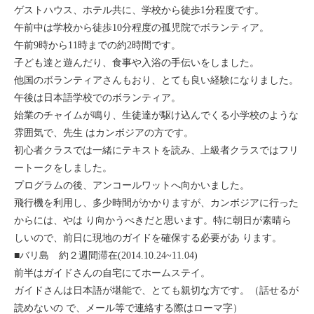
ゲストハウス、ホテル共に、学校から徒歩1分程度です。
午前中は学校から徒歩10分程度の孤児院でボランティア。
午前9時から11時までの約2時間です。
子ども達と遊んだり、食事や入浴の手伝いをしました。
他国のボランティアさんもおり、とても良い経験になりました。
午後は日本語学校でのボランティア。
始業のチャイムが鳴り、生徒達が駆け込んでくる小学校のような
雰囲気で、先生 はカンボジアの方です。
初心者クラスでは一緒にテキストを読み、上級者クラスではフリ
ートークをしました。
プログラムの後、アンコールワットへ向かいました。
飛行機を利用し、多少時間がかかりますが、カンボジアに行った
からには、やは り向かうべきだと思います。特に朝日が素晴ら
しいので、前日に現地のガイドを確保する必要があ ります。
■バリ島 約２週間滞在(2014.10.24~11.04)
前半はガイドさんの自宅にてホームステイ。
ガイドさんは日本語が堪能で、とても親切な方です。（話せるが
読めないの で、メール等で連絡する際はローマ字）