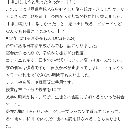
【 参加しようと思ったきっかけは？ 】：
セブ
これまでは世界遺産観光を中心とした旅を続けてきましたが、Ｃ
ＥＣさんの活動を知り、今回から参加型の旅に切り替えました。
タイ
【 参加期間中に楽しかったこと、思い出に残るエピソードなど
なんでもお書き ください。 】：
台湾
■台湾 約1ヶ月滞在 (2014.07.24~8.24)
台中にある日本語学校さんでお世話になりました。
中国/海南島
宿舎は学校の寮で、学校から徒歩10分程度。
コンビニも多く、日本での生活とほとんど変わりませんでした。
ニュージーランド
寮の個室は快適ですが、何度か水が止まってしまい、トイレやシ
ャワーの利用 ができない時間帯もありました。
ネパール
テレビや台所、冷蔵庫等は共用です。
授業は主に60分の授業を3コマ。
バリ
見学の時間が長く、時折、生徒との会話に参加するといった具合
でした。
ベトナム
滞在2週間目あたりから、グループレッスンで遅れてしまってい
る生徒や、私 用で休んだ生徒の補講を任されることもありまし
マルタ島
た。