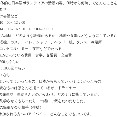
具体的な日本語ボランティアの活動内容、何時から何時までどんなこと
見学
の会話など
0：00～12：00
4：00～16：50、18：00～21：00
在の場所、どのような設備があるか、洗濯や食事はどうようにしている
濯機、ガス、トイレ、シャワー、ベッド、机、タンス、冷蔵庫
コンビニや、弁当、夜市などでたべる
地でかかっている費用 食事、交通費、交遊費
200元ぐらい
：1000元ぐらい
：なし
っていってよかったもの、日本からもっていくればよかったもの
要なものはほとんど揃っているが、ドライヤー。
地の先生や、生徒さんとのかかわり。どのように接しているか。
見学させてもらったり、一緒にご飯をたべたりした。
の簡単な会話相手（生徒）
後参加される方へのアドバイス どんなことでもいいです。