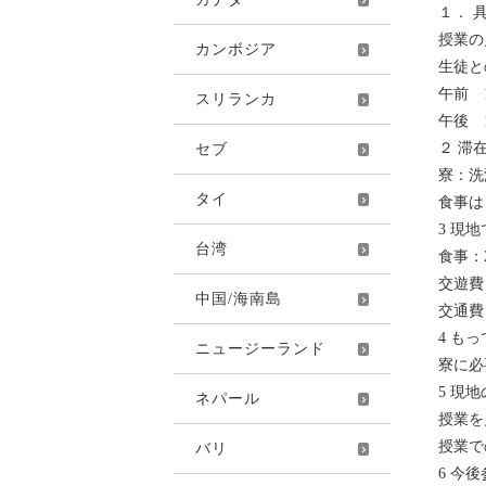
１． 
授業の
カンボジア
生徒と
午前 1
スリランカ
午後 1
２ 滞
セブ
寮：洗
タイ
食事は
3 現
台湾
食事：
交遊費
中国/海南島
交通費
4 も
ニュージーランド
寮に必
5 現
ネパール
授業を
授業で
バリ
6 今