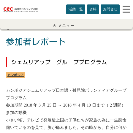
活動一覧
資料
お問合せ
参加者レポート一覧
メニュー
アメリカ
参加者レポート
イギリス
シェムリアップ グループプログラム
インド
カンボジア
オーストラリア
カンボジアシェムリアップ日本語・孤児院ボランティアグループ
カナダ
プログラム
参加期間 2018 年 3 月 25 日 ～ 2018 年 4 月 10 日まで（ 2 週間）
カンボジア
参加の動機
小さい頃、テレビで発展途上国の子供たちが家族の為に一生懸命
スリランカ
働いているのを見て、胸が痛みました。その時から、自分に何か