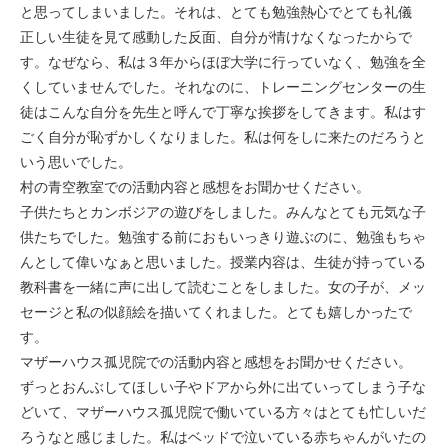
と思ってしまいました。それは、とても勉強熱心でとても礼儀
正しい生徒を見て感動した反面、自分が情けなくなったからで
す。なぜなら、私は３年からほぼ大学に行っていなく、勉強を全
くしていませんでした。それなのに、トレーニングセンターの生
徒はこんな自分を先生と呼んで丁寧な挨拶をしてきます。私はす
ごく自分が恥ずかしくなりました。私は何をしに来たのだろうと
いう思いでした。
村の青空教室での活動内容と感想をお聞かせください。
子供たちとカンボジアの遊びをしました。みんなとても元気な子
供たちでした。勉強する前におもいっきり遊ぶのに、勉強もちゃ
んとして偉いなぁと思いました。授業内容は、生徒が持っている
教科書を一緒に声に出して読むことをしました。女の子が、メッ
セージと私の似顔絵を描いてくれました。とても嬉しかったで
す。
マザーハウス孤児院での活動内容と感想をお聞かせください。
ずっとおんぶしてほしい子やドアから外に出ていってしまう子な
どいて、マザーハウス孤児院で働いている方々はとても忙しいだ
ろうなと感じました。私はベッドで泣いている赤ちゃんがいたの