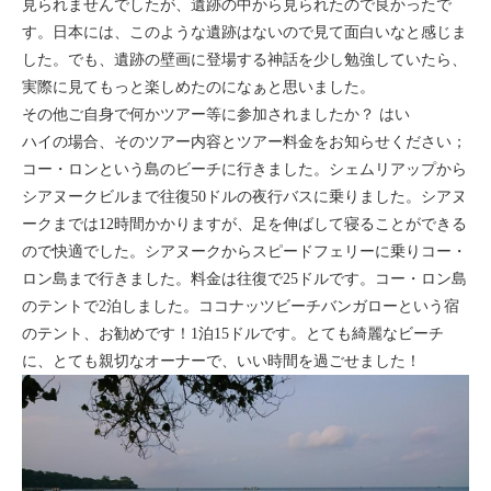
見られませんでしたが、遺跡の中から見られたので良かったで
す。日本には、このような遺跡はないので見て面白いなと感じま
した。でも、遺跡の壁画に登場する神話を少し勉強していたら、
実際に見てもっと楽しめたのになぁと思いました。
その他ご自身で何かツアー等に参加されましたか？ はい
ハイの場合、そのツアー内容とツアー料金をお知らせください；
コー・ロンという島のビーチに行きました。シェムリアップから
シアヌークビルまで往復50ドルの夜行バスに乗りました。シアヌ
ークまでは12時間かかりますが、足を伸ばして寝ることができる
ので快適でした。シアヌークからスピードフェリーに乗りコー・
ロン島まで行きました。料金は往復で25ドルです。コー・ロン島
のテントで2泊しました。ココナッツビーチバンガローという宿
のテント、お勧めです！1泊15ドルです。とても綺麗なビーチ
に、とても親切なオーナーで、いい時間を過ごせました！