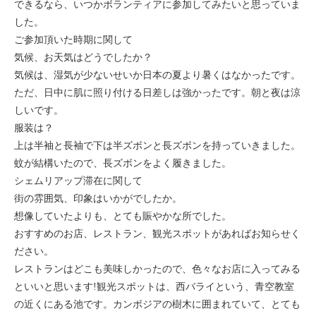
できるなら、いつかボランティアに参加してみたいと思っていま
セブ
した。
ご参加頂いた時期に関して
タイ
気候、お天気はどうでしたか？
気候は、湿気が少ないせいか日本の夏より暑くはなかったです。
台湾
ただ、日中に肌に照り付ける日差しは強かったです。朝と夜は涼
しいです。
中国/海南島
服装は？
上は半袖と長袖で下は半ズボンと長ズボンを持っていきました。
ニュージーランド
蚊が結構いたので、長ズボンをよく履きました。
シェムリアップ滞在に関して
ネパール
街の雰囲気、印象はいかがでしたか。
想像していたよりも、とても賑やかな所でした。
バリ
おすすめのお店、レストラン、観光スポットがあればお知らせく
ださい。
ベトナム
レストランはどこも美味しかったので、色々なお店に入ってみる
といいと思います!観光スポットは、西バライという、青空教室
マルタ島
の近くにある池です。カンボジアの樹木に囲まれていて、とても