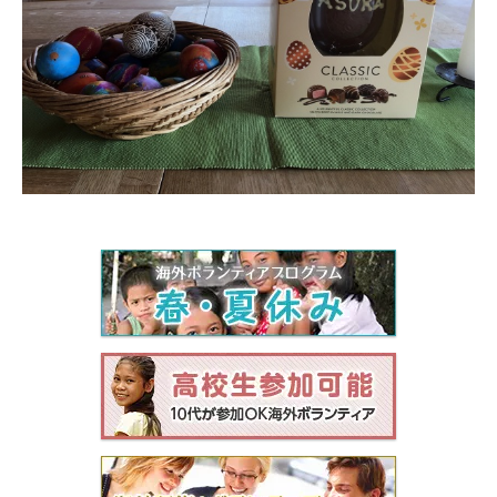
セブ
タイ
台湾
中国/海南島
ニュージーランド
ネパール
バリ
ベトナム
マルタ島