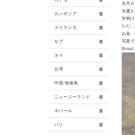
先月カ
先週エ
カンボジア
年明け
ただ、
スリランカ
お金、
写真で
セブ
Bri
タイ
台湾
中国/海南島
ニュージーランド
ネパール
バリ