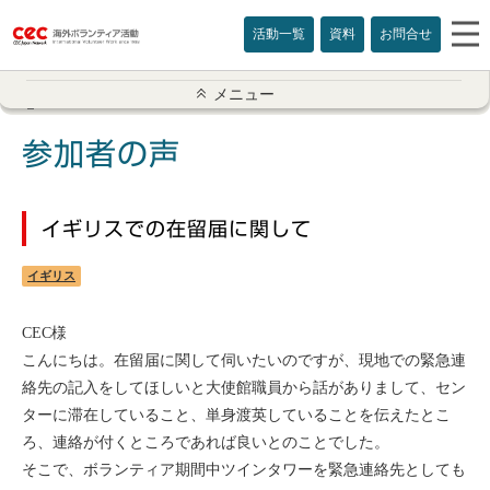
活動一覧
資料
お問合せ
参加者の声一覧
メニュー
アメリカ
参加者の声
イギリス
イギリスでの在留届に関して
インド
イギリス
オーストラリア
CEC様
カナダ
こんにちは。在留届に関して伺いたいのですが、現地での緊急連
絡先の記入をしてほしいと大使館職員から話がありまして、セン
カンボジア
ターに滞在していること、単身渡英していることを伝えたとこ
ろ、連絡が付くところであれば良いとのことでした。
スリランカ
そこで、ボランティア期間中ツインタワーを緊急連絡先としても