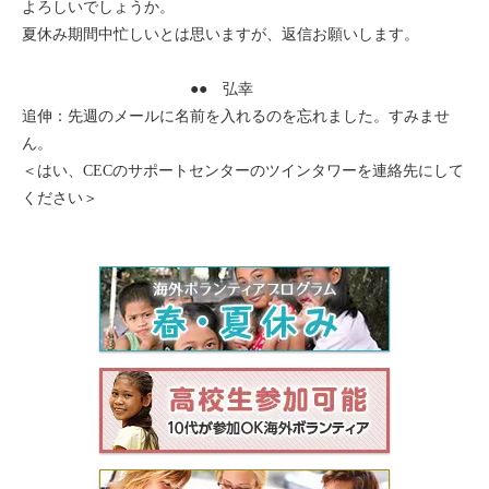
よろしいでしょうか。
セブ
夏休み期間中忙しいとは思いますが、返信お願いします。
タイ
●● 弘幸
追伸：先週のメールに名前を入れるのを忘れました。すみませ
台湾
ん。
＜はい、CECのサポートセンターのツインタワーを連絡先にして
中国/海南島
ください＞
ニュージーランド
ネパール
バリ
ベトナム
マルタ島