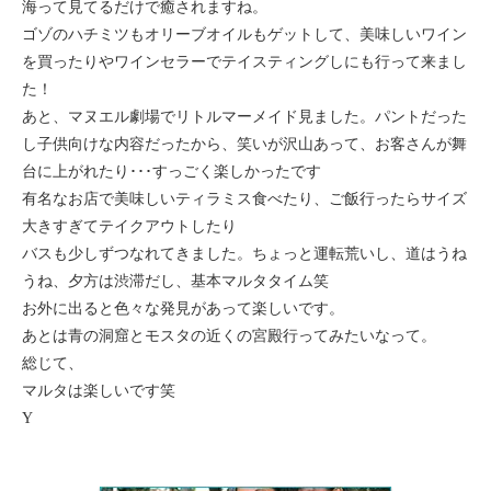
海って見てるだけで癒されますね。
セブ
ゴゾのハチミツもオリーブオイルもゲットして、美味しいワイン
を買ったりやワインセラーでテイスティングしにも行って来まし
タイ
た！
あと、マヌエル劇場でリトルマーメイド見ました。パントだった
台湾
し子供向けな内容だったから、笑いが沢山あって、お客さんが舞
台に上がれたり･･･すっごく楽しかったです
中国/海南島
有名なお店で美味しいティラミス食べたり、ご飯行ったらサイズ
大きすぎてテイクアウトしたり
ニュージーランド
バスも少しずつなれてきました。ちょっと運転荒いし、道はうね
うね、夕方は渋滞だし、基本マルタタイム笑
ネパール
お外に出ると色々な発見があって楽しいです。
あとは青の洞窟とモスタの近くの宮殿行ってみたいなって。
バリ
総じて、
マルタは楽しいです笑
ベトナム
Y
マルタ島