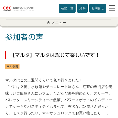
活動一覧
資料
お問合せ
参加者の声一覧
メニュー
アメリカ
参加者の声
イギリス
【マルタ】マルタは総じて楽しいです！
インド
マルタ島
オーストラリア
マルタはこの二週間くらいで色々行きました！
カナダ
ゴゾには２度、水族館やチョコレート屋さん、紅茶の専門店や美
味しいご飯屋さんにカフェ、ただただ海を眺めたり、スリーマ、
カンボジア
バレッタ、スリーシティーの散策、パワースポットのイムディー
ナでケーキやパスティティも食べて、有名なパン屋さん巡った
スリランカ
り、モスタ行ったり、マルサシュロックでお買い物したり･･･。