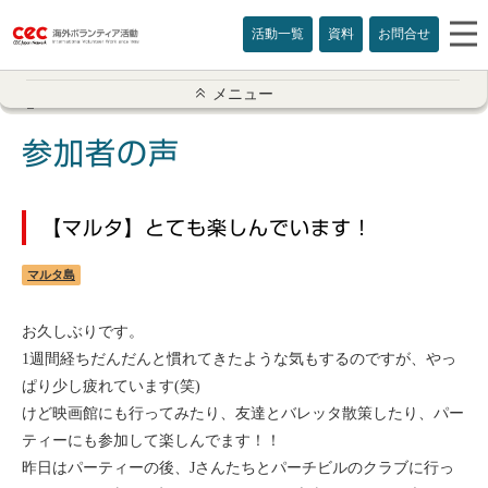
活動一覧
資料
お問合せ
参加者の声一覧
メニュー
アメリカ
参加者の声
イギリス
【マルタ】とても楽しんでいます！
インド
マルタ島
オーストラリア
お久しぶりです。
カナダ
1週間経ちだんだんと慣れてきたような気もするのですが、やっ
ぱり少し疲れています(笑)
カンボジア
けど映画館にも行ってみたり、友達とバレッタ散策したり、パー
ティーにも参加して楽しんでます！！
スリランカ
昨日はパーティーの後、Jさんたちとパーチビルのクラブに行っ