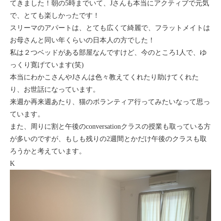
てきました！朝の5時までいて、Jさんも本当にアクティブで元気
セブ
で、とても楽しかったです！
スリーマのアパートは、とても広くて綺麗で、フラットメイトは
タイ
お母さんと同い年くらいの日本人の方でした！
私は２つベッドがある部屋なんですけど、今のところ1人で、ゆ
台湾
っくり寛げています(笑)
本当にわかこさんやJさんは色々教えてくれたり助けてくれた
中国/海南島
り、お世話になっています。
来週か再来週あたり、猫のボランティア行ってみたいなって思っ
ニュージーランド
ています。
また、周りに割と午後のconversationクラスの授業も取っている方
ネパール
が多いのですが、もしも残りの2週間とかだけ午後のクラスも取
ろうかと考えています。
バリ
K
ベトナム
マルタ島