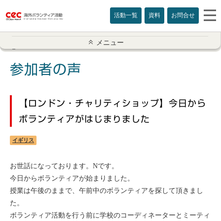
活動一覧
資料
お問合せ
参加者の声一覧
メニュー
アメリカ
参加者の声
イギリス
【ロンドン・チャリティショップ】今日から
インド
ボランティアがはじまりました
オーストラリア
イギリス
カナダ
お世話になっております。Nです。
今日からボランティアが始まりました。
カンボジア
授業は午後のままで、午前中のボランティアを探して頂きまし
た。
スリランカ
ボランティア活動を行う前に学校のコーディネーターとミーティ