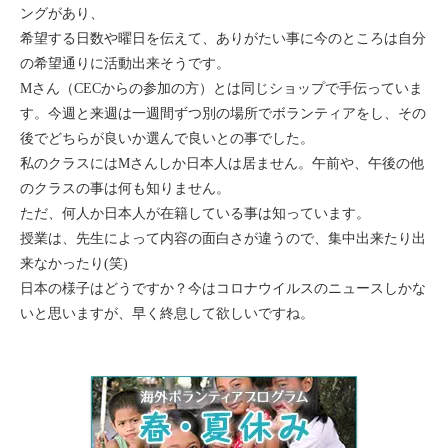
ングがあり、
セブ
希望する日数や曜日を伝えて、ありがたい事に今のところは自分
の希望通りに活動出来そうです。
タイ
Mさん（CECからの参加の方）とは同じショップで手伝っていま
す。今週と来週は一週間ずつ別の場所でボランティアをし、その
台湾
後でどちらが良いか選んで良いとの事でした。
私のクラスにはMさんしか日本人は居ません。午前や、午後の他
中国/海南島
のクラスの事は何も知りません。
ただ、何人か日本人が在籍している事は知っています。
ニュージーランド
授業は、先生によって内容の面白さが違うので、集中出来たり出
来なかったり(笑)
ネパール
日本の様子はどうですか？今はコロナウイルスのニュースしかな
いと思いますが、早く終息して欲しいですね。
バリ
ベトナム
マルタ島