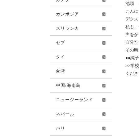
池頭 
こんに
カンボジア
デクス
私も、
スリランカ
声をか
自分た
セブ
その時
タイ
●●純
>>学
台湾
ください
中国/海南島
ニュージーランド
ネパール
バリ