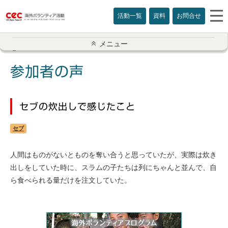
活動一覧
資料
お問合せ
参加者の声一覧
メニュー
アメリカ
参加者の声
イギリス
セブの炊出しで感じたこと
インド
セブ
オーストラリア
人間はものがないとものを奪い合うと思っていたが、実際は炊き
カナダ
出しをしていた時に、スラムの子たちは列にちゃんと並んで、自
ら食べられる量だけを注文していた。
カンボジア
スリランカ