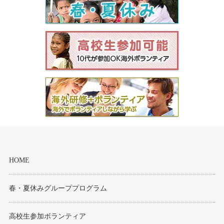
セブ
タイ
台湾
中国/海南島
ニュージーランド
ネパール
HOME
バリ
ベトナム
春・夏休みグループプログラム
マルタ島
高校生参加ボランティア