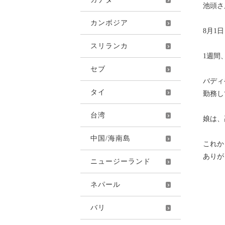
池頭さ
カンボジア
8月1
スリランカ
1週間
セブ
バディ
タイ
勤務し
台湾
娘は、
中国/海南島
これか
ありが
ニュージーランド
ネパール
バリ