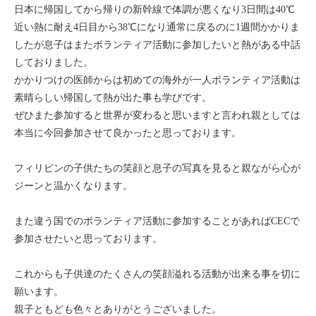
日本に帰国してから帰りの新幹線で体調が悪くなり3日間は40℃
セブ
近い熱に耐え4日目から38℃になり通常に戻るのに1週間かかりま
したが息子はまたボランティア活動に参加したいと熱がある中話
タイ
しておりました。
かかりつけの医師からは初めての海外が一人ボランティア活動は
台湾
素晴らしい帰国して熱が出た事も学びです。
ぜひまた参加すると世界が変わると思いますと言われ親としては
中国/海南島
本当に今回参加させて良かったと思っております。
ニュージーランド
フィリピンの子供たちの笑顔と息子の写真を見ると親ながら心が
ジーンと温かくなります。
ネパール
また違う国でのボランティア活動に参加することがあればCECで
バリ
参加させたいと思っております。
ベトナム
これからも子供達のたくさんの笑顔溢れる活動が出来る事を切に
願います。
マルタ島
親子ともども色々とありがとうございました。