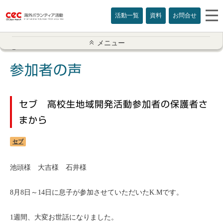
活動一覧
資料
お問合せ
参加者の声一覧
メニュー
アメリカ
参加者の声
イギリス
セブ 高校生地域開発活動参加者の保護者さ
インド
まから
オーストラリア
セブ
カナダ
池頭様 大吉様 石井様
カンボジア
8月8日～14日に息子が参加させていただいたK.Mです。
スリランカ
1週間、大変お世話になりました。