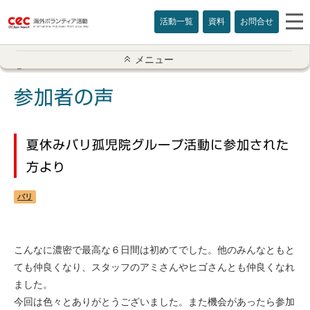
活動一覧
資料
お問合せ
参加者の声一覧
メニュー
アメリカ
参加者の声
イギリス
夏休みバリ孤児院グループ活動に参加された
インド
方より
オーストラリア
バリ
カナダ
こんなに濃密で最高な６日間は初めてでした。他のみんなともと
カンボジア
ても仲良くなり、スタッフのアミさんやヒゴさんとも仲良くなれ
ました。
スリランカ
今回は色々とありがとうございました。また機会があったら参加