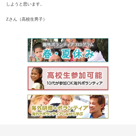
しようと思います。
セブ
Zさん（高校生男子）
タイ
台湾
中国/海南島
ニュージーランド
ネパール
バリ
ベトナム
マルタ島