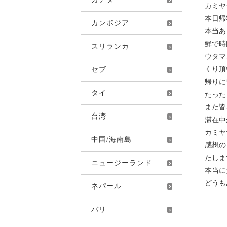
カミヤ
本日帰
カンボジア
本当あ
鮮で時
スリランカ
ウタマ
くり頂
セブ
帰りに
タイ
たった
また皆
台湾
滞在中
カミヤ
中国/海南島
感想の
たしま
ニュージーランド
本当に
どうも
ネパール
バリ