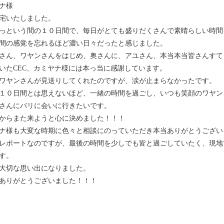
ナ様
宅いたしました。
っという間の１０日間で、毎日がとても盛りだくさんで素晴らしい時間
間の感覚を忘れるほど濃い日々だったと感じました。
さん、ワヤンさんをはじめ、奥さんに、アユさん、本当本当皆さんすて
いたCEC、カミヤナ様には本っ当に感謝しています。
ワヤンさんが見送りしてくれたのですが、涙が止まらなかったです。
１０日間とは思えないほど、一緒の時間を過ごし、いつも笑顔のワヤン
さんにバリに会いに行きたいです。
からまた来ようと心に決めました！！！
ナ様も大変な時期に色々と相談にのっていただき本当ありがとうござい
レポートなのですが、最後の時間を少しでも皆と過ごしていたく、現地
す。
大切な思い出になりました。
ありがとうございました！！！