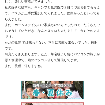
しく、楽しい交流ができました。
セブ
私の好きな絵本も、キャンプと孤児院で２冊つづ読ませてもらえ
て、バスカが上手に通訳してくれました。面白かったといっても
タイ
らえました。
また、ホームステイ先のご家族もいい方でしたので、たくさんご
台湾
ちそうしていただき、なんと３キロも太りまして、今もそのまま
で す。
中国/海南島
ただの観光 では味わえない、本当に素敵な出会いでした。感謝
です。
ニュージーランド
写真たくさんあります。ただ、帰宅後より急にパソコンの調子が
悪く修理中で、娘のパソコン借りて返信してます。
ネパール
また、後程、送りますね。
バリ
ベトナム
マルタ島