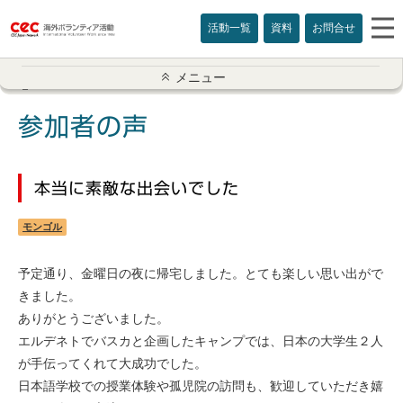
活動一覧
資料
お問合せ
参加者の声一覧
メニュー
アメリカ
参加者の声
イギリス
本当に素敵な出会いでした
インド
モンゴル
オーストラリア
予定通り、金曜日の夜に帰宅しました。とても楽しい思い出がで
カナダ
きました。
ありがとうございました。
カンボジア
エルデネトでバスカと企画したキャンプでは、日本の大学生２人
が手伝ってくれて大成功でした。
スリランカ
日本語学校での授業体験や孤児院の訪問も、歓迎していただき嬉