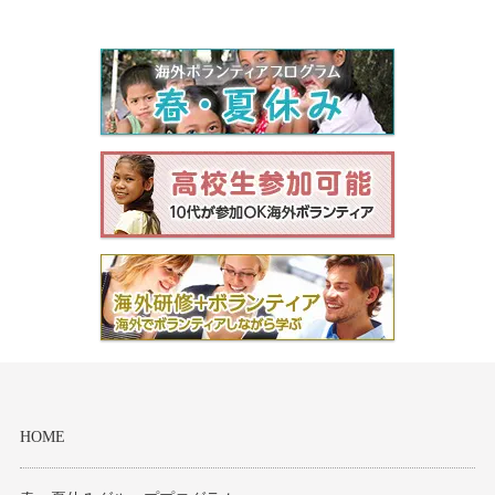
セブ
タイ
台湾
中国/海南島
ニュージーランド
ネパール
バリ
ベトナム
HOME
マルタ島