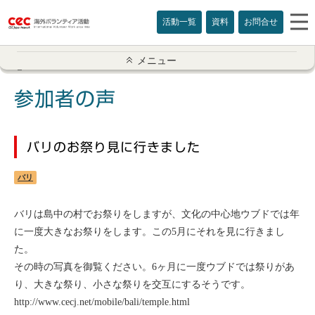
活動一覧
資料
お問合せ
参加者の声一覧
メニュー
アメリカ
参加者の声
イギリス
バリのお祭り見に行きました
インド
バリ
オーストラリア
バリは島中の村でお祭りをしますが、文化の中心地ウブドでは年
カナダ
に一度大きなお祭りをします。この5月にそれを見に行きまし
た。
カンボジア
その時の写真を御覧ください。6ヶ月に一度ウブドでは祭りがあ
り、大きな祭り、小さな祭りを交互にするそうです。
スリランカ
http://www.cecj.net/mobile/bali/temple.html