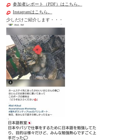
参加者レポート（PDF）はこちら。
セブ
Instagramはこちら。
少しだけご紹介します・・・
タイ
台湾
中国/海南島
ニュージーランド
ネパール
バリ
ベトナム
マルタ島