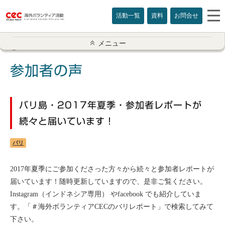
活動一覧
資料
お問合せ
参加者の声一覧
メニュー
アメリカ
参加者の声
イギリス
バリ島・2017年夏季・参加者レポートが
インド
続々と届いています！
オーストラリア
バリ
カナダ
2017年夏季にご参加くださった方々から続々と参加者レポートが
届いています！随時更新していますので、是非ご覧ください。
カンボジア
Instagram（インドネシア専用） やfacebook でも紹介していま
す。「＃海外ボランティアCECのバリレポート」で検索してみて
スリランカ
下さい。