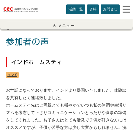
活動一覧
資料
お問合せ
参加者の声一覧
メニュー
アメリカ
参加者の声
イギリス
インドホームスティ
インド
インド
オーストラリア
お世話になっております。インドより帰国いたしました。体験談
カナダ
を共有したく連絡致しました。
ホームステイ先はご両親とても穏やかでいつも私の体調や生活リ
カンボジア
ズムを考慮して下さりコミュニケーションとったりや食事の準備
をしてくれました。お子さんはとても活発で子供が好きな方には
スリランカ
オススメですが、子供が苦手な方は少し大変かもしれません。洗