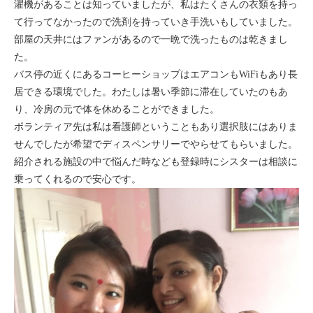
濯機があることは知っていましたが、私はたくさんの衣類を持っ
セブ
て行ってなかったので洗剤を持っていき手洗いもしていました。
部屋の天井にはファンがあるので一晩で洗ったものは乾きまし
タイ
た。
バス停の近くにあるコーヒーショップはエアコンもWiFiもあり長
台湾
居できる環境でした。わたしは暑い季節に滞在していたのもあ
り、冷房の元で体を休めることができました。
中国/海南島
ボランティア先は私は看護師ということもあり選択肢にはありま
せんでしたが希望でディスペンサリーでやらせてもらいました。
ニュージーランド
紹介される施設の中で悩んだ時なども登録時にシスターは相談に
乗ってくれるので安心です。
ネパール
バリ
ベトナム
マルタ島