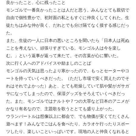
良かったこと、心に残ったこと
モンゴル
モンゴルで一番良かったことは人だと思う。みんなとても親切で
自由で個性豊かで、初対面の私ともすぐに仲良くしてくれた。生
ジョグジャ
徒たちはみな仲が良く、だれとでも分け隔てなく接する感じだっ
た。
ハンガリー
また、生徒の一人に日本の悪いところを聞いたら「日本人は死ぬ
ことを考えない。頑張りすぎている。モンゴル人は今を楽し
ギリシャ
む。」という返事が返って来たて、その言葉が心に響いた。
次に行く人へのアドバイスや励ましのことば
モンゴルの天気は思ったより寒かったので、もっとセーターやコ
ートを持っていくべきだった。（ただし市場で安く買えたのでそ
れはそれでよかった）あと、とても乾燥していて肌や髪がガサガ
サになってしまったので、保湿グッズをそろえていくべきだっ
た。また、モンゴルではナルトや７つの大罪など日本のアニメが
かなり有名なので、主題歌を歌うととても盛り上がった。
ウランバートルは想像以上に都会で、でも物価が安くてたくさん
遊べます！みんなでごはんを食べたり、カラオケ行ったりスポー
ツしたり、楽しいこといっぱいです。現地の人と仲良くなれると