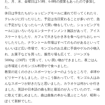
た。月、水、金曜日は3-5時、6-8時の授業もあったので参加し
セブ
た。
休日は学生たちがショッピングモールに連れて行ってくれたり、
タイ
テレルジに行ったりした。予定は当日変わることが多いので、急
に予定がなくなったら一人で買い物をしていた。ショッピングモ
台湾
ールにはいろいろなエンターテインメント施設があって、アイス
スケートをしたり、カフェで大きなかき氷を食べながらおしゃべ
中国/海南島
りしたりした。ナラントール市場はすべてのものがあるといって
もいいほど広い市場で、モンゴルのお土産に手袋やゲルの小物入
ニュージーランド
れ、お菓子などを買った。服売り場も広くて、ジーンズを
5000tg（230円）で買って、いい買い物ができました。夜ごはん
ネパール
は市場近くのモンゴル料理やで食べました。
教室の近くの小さいスポーツセンターのようなところで、卓球や
バリ
ビリヤードもしました。けっこう賑わっていて、モンゴル人はみ
んなスポーツが好きだなと思いました。カラオケは何かいか行き
ベトナム
ました。英語や日本語の曲も割と最近のが入っていたので、一緒
に歌えて楽しめました。曲は曲集の本から選ぶところが、昭和っ
マルタ島
ぽくて新鮮でした。