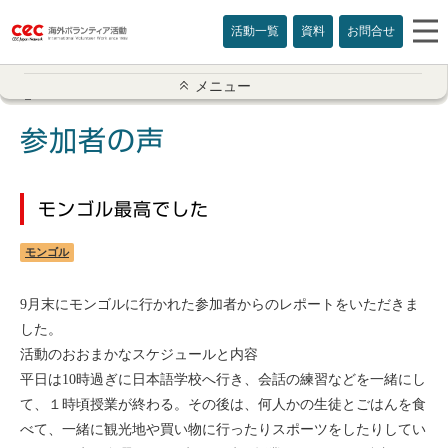
活動一覧
資料
お問合せ
参加者の声一覧
メニュー
アメリカ
参加者の声
イギリス
モンゴル最高でした
インド
モンゴル
オーストラリア
9月末にモンゴルに行かれた参加者からのレポートをいただきま
カナダ
した。
活動のおおまかなスケジュールと内容
カンボジア
平日は10時過ぎに日本語学校へ行き、会話の練習などを一緒にし
て、１時頃授業が終わる。その後は、何人かの生徒とごはんを食
スリランカ
べて、一緒に観光地や買い物に行ったりスポーツをしたりしてい