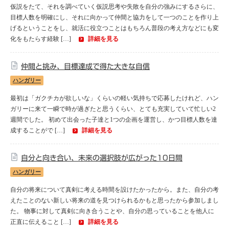
仮説をたて、それを調べていく仮説思考や失敗を自分の強みにするさらに、
目標人数を明確にし、それに向かって仲間と協力をして一つのことを作り上
げるということをし、就活に役立つことはもちろん普段の考え方などにも変
化をもたらす経験 […]
詳細を見る
仲間と挑み、目標達成で得た大きな自信
ハンガリー
最初は「ガクチカが欲しいな」くらいの軽い気持ちで応募したけれど、ハン
ガリーに来て一瞬で時が過ぎたと思うくらい、とても充実していて忙しい2
週間でした。 初めて出会った子達と1つの企画を運営し、かつ目標人数を達
成することがで […]
詳細を見る
自分と向き合い、未来の選択肢が広がった10日間
ハンガリー
自分の将来について真剣に考える時間を設けたかったから。また、自分の考
えたことのない新しい将来の道を見つけられるかもと思ったから参加しまし
た。 物事に対して真剣に向き合うことや、自分の思っていることを他人に
正直に伝えること […]
詳細を見る