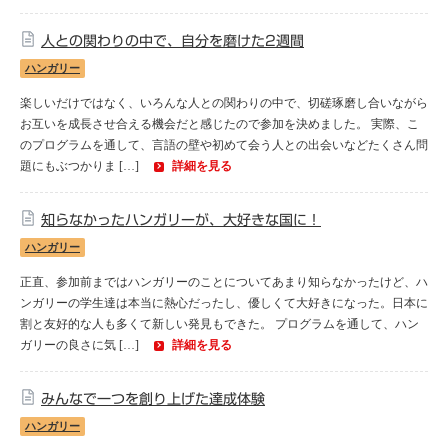
モンゴル
人との関わりの中で、自分を磨けた2週間
ハンガリー
ジョグジャ
楽しいだけではなく、いろんな人との関わりの中で、切磋琢磨し合いながら
ハンガリー
お互いを成長させ合える機会だと感じたので参加を決めました。 実際、こ
のプログラムを通して、言語の壁や初めて会う人との出会いなどたくさん問
題にもぶつかりま […]
詳細を見る
ギリシャ
知らなかったハンガリーが、大好きな国に！
ハンガリー
正直、参加前まではハンガリーのことについてあまり知らなかったけど、ハ
ンガリーの学生達は本当に熱心だったし、優しくて大好きになった。日本に
割と友好的な人も多くて新しい発見もできた。 プログラムを通して、ハン
ガリーの良さに気 […]
詳細を見る
みんなで一つを創り上げた達成体験
ハンガリー