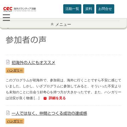
活動一覧
資料
お問合せ
参加者の声一覧
メニュー
アメリカ
参加者の声
イギリス
初海外の人にもオススメ
インド
ハンガリー
オーストラリア
このプログラムが初海外で、参加前は、海外に行くことですら不安に感じて
いました。しかし、いざプログラムに参加してみると、そういった不安より
も未知のことに出会う好奇心を持つ方が大きかったです。また、ハンガリー
カナダ
は治安が良く物価 […]
詳細を見る
カンボジア
一人ではなく、仲間とつくる成功の達成感
スリランカ
ハンガリー