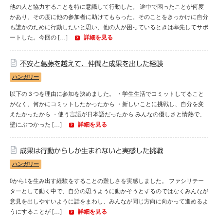
他の人と協力することを特に意識して行動した。 途中で困ったことが何度
セブ
かあり、その度に他の参加者に助けてもらった。そのことをきっかけに自分
も誰かのために行動したいと思い、他の人が困っているときは率先してサポ
タイ
ートした。今回の […]
詳細を見る
台湾
不安と葛藤を越えて、仲間と成果を出した経験
ハンガリー
中国/海南島
以下の３つを理由に参加を決めました。 ・学生生活でコミットしてること
がなく、何かにコミットしたかったから ・新しいことに挑戦し、自分を変
ニュージーランド
えたかったから ・使う言語が日本語だったから みんなの優しさと情熱で、
壁にぶつかった […]
詳細を見る
ネパール
成果は行動からしか生まれないと実感した挑戦
バリ
ハンガリー
ベトナム
0から1を生み出す経験をすることの難しさを実感しました。 ファシリテー
ターとして動く中で、自分の思うように動かそうとするのではなくみんなが
意見を出しやすいように話をまわし、みんなが同じ方向に向かって進めるよ
マルタ島
うにすることが […]
詳細を見る