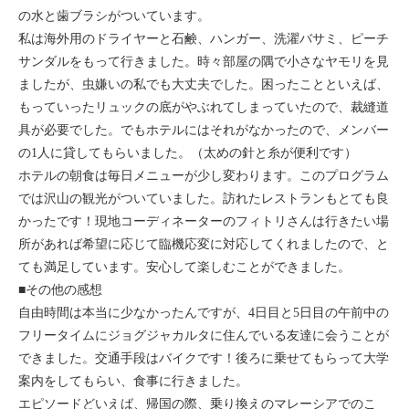
の水と歯ブラシがついています。
私は海外用のドライヤーと石鹸、ハンガー、洗濯バサミ、ピーチ
サンダルをもって行きました。時々部屋の隅で小さなヤモリを見
ましたが、虫嫌いの私でも大丈夫でした。困ったことといえば、
もっていったリュックの底がやぶれてしまっていたので、裁縫道
具が必要でした。でもホテルにはそれがなかったので、メンバー
の1人に貸してもらいました。（太めの針と糸が便利です）
ホテルの朝食は毎日メニューが少し変わります。このプログラム
では沢山の観光がついていました。訪れたレストランもとても良
かったです！現地コーディネーターのフィトリさんは行きたい場
所があれば希望に応じて臨機応変に対応してくれましたので、と
ても満足しています。安心して楽しむことができました。
■その他の感想
自由時間は本当に少なかったんですが、4日目と5日目の午前中の
フリータイムにジョグジャカルタに住んでいる友達に会うことが
できました。交通手段はバイクです！後ろに乗せてもらって大学
案内をしてもらい、食事に行きました。
エピソードどいえば、帰国の際、乗り換えのマレーシアでのこ