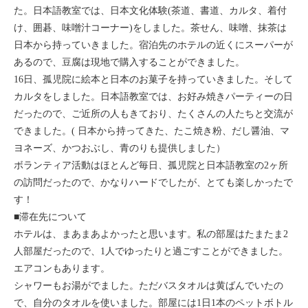
た。日本語教室では、日本文化体験(茶道、書道、カルタ、着付
モンゴル
け、囲碁、味噌汁コーナー)をしました。茶せん、味噌、抹茶は
日本から持っていきました。宿泊先のホテルの近くにスーパーが
ジョグジャ
あるので、豆腐は現地で購入することができました。
16日、孤児院に絵本と日本のお菓子を持っていきました。そして
ハンガリー
カルタをしました。日本語教室では、お好み焼きパーティーの日
だったので、ご近所の人もきており、たくさんの人たちと交流が
ギリシャ
できました。( 日本から持ってきた、たこ焼き粉、だし醤油、マ
ヨネーズ、かつおぶし、青のりも提供しました）
ボランティア活動はほとんど毎日、孤児院と日本語教室の2ヶ所
の訪問だったので、かなりハードでしたが、とても楽しかったで
す！
■滞在先について
ホテルは、まあまあよかったと思います。私の部屋はたまたま2
人部屋だったので、1人でゆったりと過ごすことができました。
エアコンもあります。
シャワーもお湯がでました。ただバスタオルは黄ばんでいたの
で、自分のタオルを使いました。部屋には1日1本のペットボトル