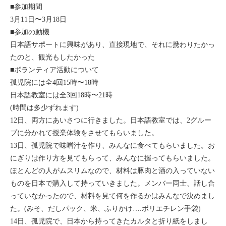
■参加期間
セブ
3月11日〜3月18日
■参加の動機
タイ
日本語サポートに興味があり、直接現地で、それに携わりたかっ
たのと、観光もしたかった
台湾
■ボランティア活動について
孤児院には全4回15時〜18時
中国/海南島
日本語教室には全3回18時〜21時
(時間は多少ずれます)
ニュージーランド
12日、両方にあいさつに行きました。日本語教室では、2グルー
プに分かれて授業体験をさせてもらいました。
ネパール
13日、孤児院で味噌汁を作り、みんなに食べてもらいました。お
にぎりは作り方を見てもらって、みんなに握ってもらいました。
バリ
ほとんどの人がムスリムなので、材料は豚肉と酒の入っていない
ものを日本で購入して持っていきました。メンバー同士、話し合
ベトナム
っていなかったので、材料を見て何を作るかはみんなで決めまし
た。(みそ、だしパック、米、ふりかけ….ポリエチレン手袋)
マルタ島
14日、孤児院で、日本から持ってきたカルタと折り紙をしまし