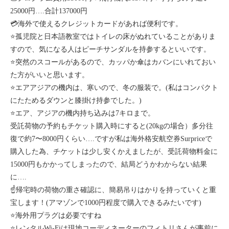
25000円….合計137000円
💳海外で使えるクレジットカードがあれば便利です。
⭐️孤児院と日本語教室ではトイレの床がぬれていることがありま
すので、気になる人はピーチサンダルを持参するといいです。
⭐️突然のスコールがあるので、カッパか傘はカバンにいれておい
た方がいいと思います。
⭐️エアアジアの機内は、寒いので、冬の服装で。(私はコンパクト
にたためるダウンと膝掛け持参でした。)
⭐️エア、アジアの機内持ち込みは7キロまで。
受託荷物の予約もチケット購入時にすると(20kgの場合）多分往
復で約7〜8000円くらい….ですが私は海外格安航空券Surpriceで
購入した為、チケットは少し安くかえましたが、受託荷物料金に
15000円もかかってしまったので、結局どうかわからない結果
に….
☝️帰宅時の荷物の重さ確認に、簡易吊りはかりを持っていくと重
宝します！(アマゾンで1000円程度で購入できるみたいです)
⭐️海外用プラグは必要ですね
⭐️レンタルWi-Fiは現地コーディネーターのフィトリさんが事前に