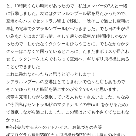
と。10時間くらい時間があったので、私はメンバーの2人と一緒
に行動しました。友達はクアラルンプール駅を見たかったので、
空港からバスでセントラル駅まで移動。一晩そこで過ごし翌朝の
早朝の電車でクアラルンプール駅へ行きました。でも日の出が遅
い為あたりはまだ真っ暗。そして戻りの電車が1時間後しかなか
ったので、しかたなくタクシーをひらうことに。でもなかなかタ
クシーはこなくて困っているところに、たまたまポリスが居合わ
せて、タクシーをよんでもらって空港へ。ギリギリ飛行機に乗る
ことができました。
これに乗れなかったらと思うとぞっとします！
クアラルンプールの空港はとてもきれいで色々な店もあるので、
そこでゆったりと時間を過ごすのが安全でいいと思います。
携帯を充電しながら仮眠している人もたくさんいました。ちなみ
に今回私はセントラル駅のマクドナルドの中(wifi をかりるため)
で仮眠しながら過ごしました。この駅はとても小さくてなにもな
かった。
■今後参加する人へのアドバイス、お気づきの点等
💰プログラム費用55000円＋飛行機代56370円＋手持ちの小遣い