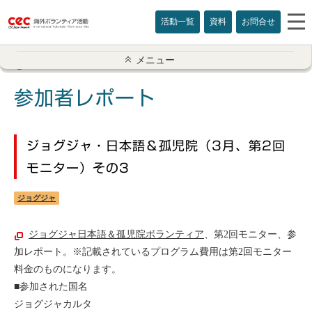
活動一覧
資料
お問合せ
参加者レポート一覧
メニュー
アメリカ
参加者レポート
イギリス
ジョグジャ・日本語＆孤児院（3月、第2回
インド
モニター）その3
オーストラリア
ジョグジャ
カナダ
ジョグジャ日本語＆孤児院ボランティア
、第2回モニター、参
加レポート。※記載されているプログラム費用は第2回モニター
カンボジア
料金のものになります。
■参加された国名
スリランカ
ジョグジャカルタ