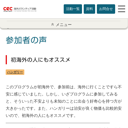
活動一覧
資料
お問合せ
参加者の声一覧
メニュー
アメリカ
参加者の声
イギリス
初海外の人にもオススメ
インド
ハンガリー
オーストラリア
このプログラムが初海外で、参加前は、海外に行くことですら不
カナダ
安に感じていました。しかし、いざプログラムに参加してみる
と、そういった不安よりも未知のことに出会う好奇心を持つ方が
カンボジア
大きかったです。また、ハンガリーは治安が良く物価も比較的安
いので、初海外の人にもオススメです。
スリランカ
——————————————————————————