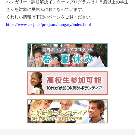
ハンガリー・課題解決インターンプログラムは１８歳以上の学生
セブ
さんを対象に夏休みにおこなっています。
くわしい情報は下記のページをご覧ください。
タイ
https://www.cecj.net/program/hungary/index.html
台湾
中国/海南島
ニュージーランド
ネパール
バリ
ベトナム
マルタ島