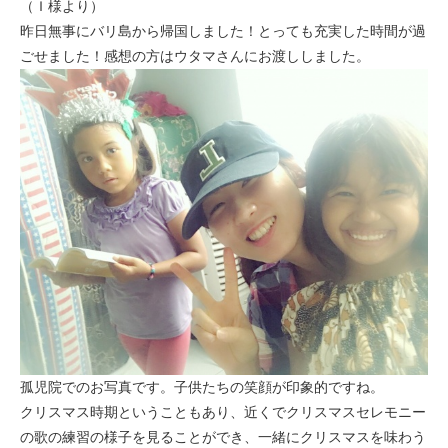
（Ｉ様より）
セブ
昨日無事にバリ島から帰国しました！とっても充実した時間が過
ごせました！感想の方はウタマさんにお渡ししました。
タイ
台湾
中国/海南島
ニュージーランド
ネパール
バリ
ベトナム
孤児院でのお写真です。子供たちの笑顔が印象的ですね。
クリスマス時期ということもあり、近くでクリスマスセレモニー
マルタ島
の歌の練習の様子を見ることができ、一緒にクリスマスを味わう