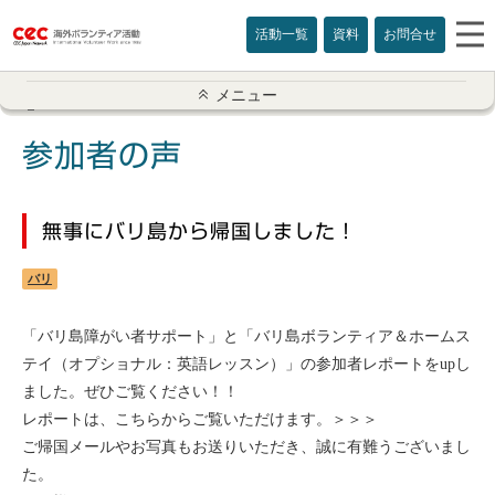
活動一覧
資料
お問合せ
参加者の声一覧
メニュー
アメリカ
参加者の声
イギリス
無事にバリ島から帰国しました！
インド
バリ
オーストラリア
「バリ島障がい者サポート」と「バリ島ボランティア＆ホームス
カナダ
テイ（オプショナル：英語レッスン）」の参加者レポートをupし
ました。ぜひご覧ください！！
カンボジア
レポートは、
こちらからご覧いただけます。＞＞＞
ご帰国メールやお写真もお送りいただき、誠に有難うございまし
スリランカ
た。