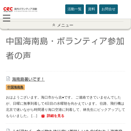
活動一覧
資料
お問合せ
参加者の声一覧
メニュー
アメリカ
中国海南島・ボランティア参加
イギリス
者の声
インド
海南島暑いです！
オーストラリア
中国海南島
カナダ
おはようございます。海口市から吉●です。 ご連絡できていませんでした
が、日曜に無事到着して4日目の水曜朝を向かえています。 往路、飛行機は
北京で迷いながら時間通り海口空港に到着して、林先生にピックアップして
カンボジア
もらいました。 […]
詳細を見る
スリランカ