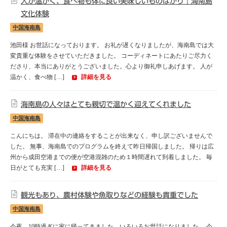
人が温かく、食べ物も体に良い美味しいものばかり｜海南島
文化体験
セブ
中国海南島
タイ
池田様 お世話になっております。 お礼が遅くなりましたが、海南島では大
変貴重な体験をさせていただきました。 コーディネートにあたりご尽力く
台湾
ださり、本当にありがとうございました。心より御礼申しあげます。 人が
温かく、食べ物 […]
詳細を見る
中国/海南島
海南島の人々はとても親切で温かく迎えてくれました
ニュージーランド
中国海南島
こんにちは。 滞在中の連絡をすることが出来なく、申し訳ございませんで
ネパール
した。 無事、海南島でのプログラムを終えて昨日帰国しました。 帰りは広
州から成田空港までの便が空港混雑のため１時間遅れて到着しました。 毎
バリ
日がとても充実 […]
詳細を見る
ベトナム
観光もあり、農村体験や魚取りなどの経験も貴重でした
中国海南島
マルタ島
今夜、10時過ぎに家に帰ってきました。いろいろお世話になりました。 今