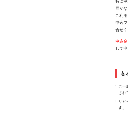
特に申
届かな
ご利用
申込フ
合せく
申込金
して申
各
ご一
され
リピ
す。