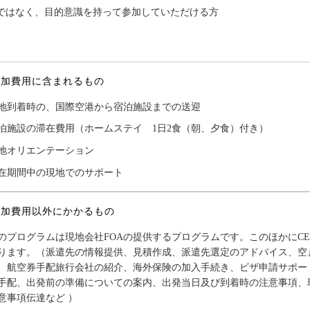
ではなく、目的意識を持って参加していただける方
参加費用に含まれるもの
地到着時の、国際空港から宿泊施設までの送迎
泊施設の滞在費用（ホームステイ 1日2食（朝、夕食）付き）
地オリエンテーション
在期間中の現地でのサポート
参加費用以外にかかるもの
のプログラムは現地会社FOAの提供するプログラムです。このほかにCEC
ります。（派遣先の情報提供、見積作成、派遣先選定のアドバイス、空
、航空券手配旅行会社の紹介、海外保険の加入手続き、ビザ申請サポー
手配、出発前の準備についての案内、出発当日及び到着時の注意事項、
意事項伝達など ）