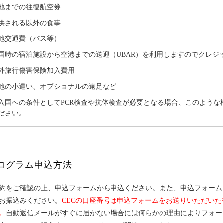
地までの往復航空券
供される以外の食事
地交通費（バス等）
国時の宿泊施設から空港までの送迎（UBAR）を利用しますのでクレジ
外旅行傷害保険加入費用
地の小遣い、オプショナルの遠足など
入国への条件としてPCR検査や抗体検査が必要となる場合、このような
ださい。
ログラム申込方法
約をご確認の上、申込フォームから申込ください。また、申込フォーム
お振込みください。
CECの口座番号は申込フォームをお送りいただい
。
自動返信メールがすぐに届かない場合には何らかの理由によりフォー