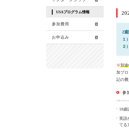
USAプログラム情報
2
参加費用
2週
お申込み
１）
２）
※
別途
加プロ
記の費
参
18
英語
てる