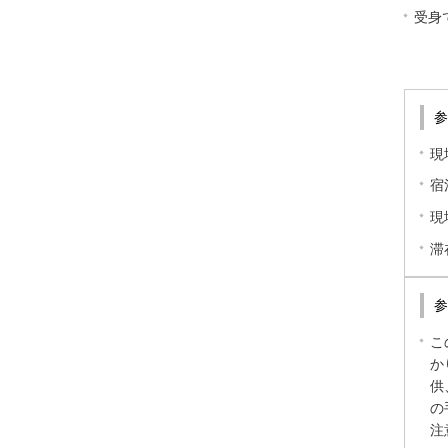
受身
現
宿
現
滞
こ
か
供
の
注