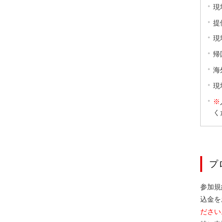
現
提
現
帰
海
現
※
く
プ
参加規
込金を
ださい