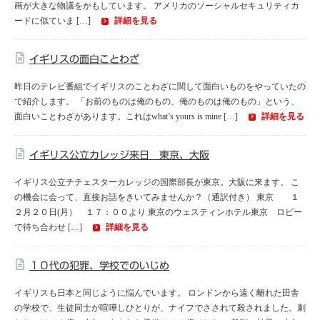
画が大きな物議をかもしています。 アメリカのソーシャルセキュリティカ
ードに似ていま […]
詳細を見る
イギリスの面白ことわざ
昨日のテレビ番組でイギリスのことわざに関して面白いものをやっていたの
で紹介します。 「お前のものは俺のもの、俺のものは俺のもの」という、
面白いことわざがあります。これはwhat’s yours is mine […]
詳細を見る
イギリス公立カレッジ来日 東京、大阪
イギリス公立チチェスターカレッジの国際部長が東京。大阪に来ます。 こ
の機会に会って、直接お話をきいてみませんか？（通訳付き） 東京 １
２月２０日(月） １７：００より 東京のウェスティンホテル東京 ロビー
で待ち合わせ […]
詳細を見る
１０代の犯罪、学校でのいじめ
イギリスも日本と同じように悩んでいます。 ロンドンから遠く離れた田舎
の学校で、生徒同士が喧嘩しひとりが、ナイフでさされて殺されました。刺