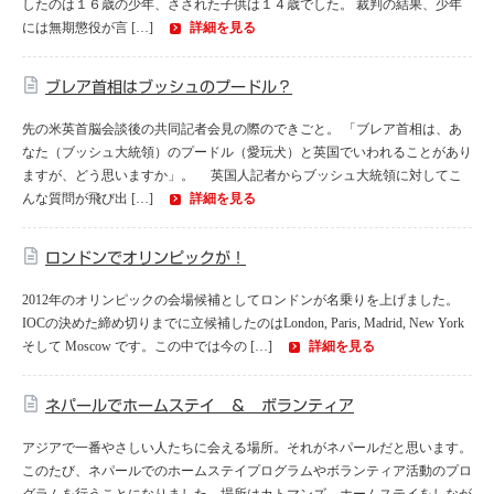
したのは１６歳の少年、さされた子供は１４歳でした。 裁判の結果、少年
には無期懲役が言 […]
詳細を見る
ブレア首相はブッシュのプードル？
先の米英首脳会談後の共同記者会見の際のできごと。 「ブレア首相は、あ
なた（ブッシュ大統領）のプードル（愛玩犬）と英国でいわれることがあり
ますが、どう思いますか」。 英国人記者からブッシュ大統領に対してこ
んな質問が飛び出 […]
詳細を見る
ロンドンでオリンピックが！
2012年のオリンピックの会場候補としてロンドンが名乗りを上げました。
IOCの決めた締め切りまでに立候補したのはLondon, Paris, Madrid, New York
そして Moscow です。この中では今の […]
詳細を見る
ネパールでホームステイ ＆ ボランティア
アジアで一番やさしい人たちに会える場所。それがネパールだと思います。
このたび、ネパールでのホームステイプログラムやボランティア活動のプロ