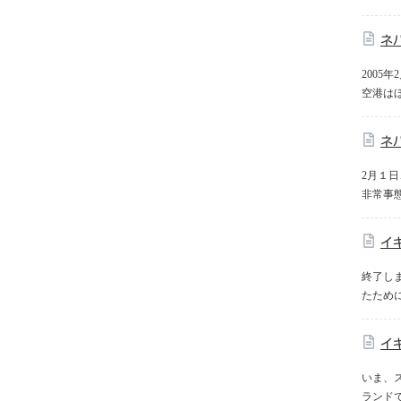
ネ
200
空港は
ネ
2月１
非常事
イ
終了し
たため
イ
いま、
ランド