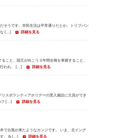
ままだそうです。市民生活は平常通りだとか。トリブバン
 […]
詳細を見る
すること、国王が向こう３年間全権を掌握すること、
われ、 […]
詳細を見る
イギリスボランティアホリデーの受入施設に欠員ができ
 […]
詳細を見る
本で台風が来たようなカンジです。 いま、北イング
 & […]
詳細を見る