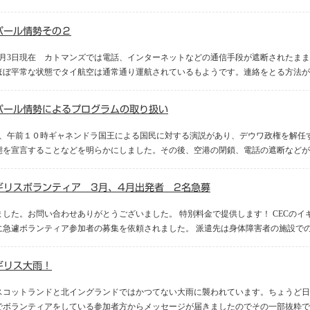
パール情勢その２
5年2月3日現在 カトマンズでは電話、インターネットなどの通信手段が遮断された
ほぼ平常な状態でタイ航空は通常通り運航されているもようです。連絡をとる方法がな
パール情勢によるプログラムの取り扱い
日、午前１０時ギャネンドラ国王による国民に対する演説があり、デウワ政権を解任
態を宣言することなどを明らかにしました。その後、空港の閉鎖、電話の遮断などが行
ギリスボランティア 3月、4月出発者 2名急募
ました。お問い合わせありがとうございました。 特別料金で提供します！ CECの
に急遽ボランティア参加者の募集を依頼されました。 派遣先は身体障害者の施設でのフ
ギリス大雨！
スコットランドと北イングランドではかつてない大雨に襲われています。ちょうど日
でボランティアをしている参加者方からメッセージが届きましたのでその一部抜粋です。