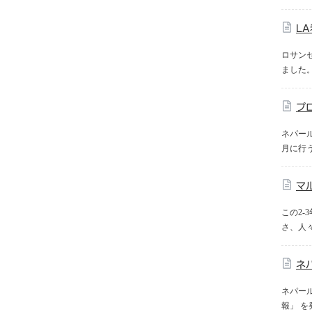
L
ロサン
ました
プ
ネパー
月に行
マ
この2
さ、人
ネ
ネパール
報」 を