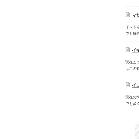
マ
インドネ
でも犠
イ
現在ま
はこの時
イ
現在の情
でも多