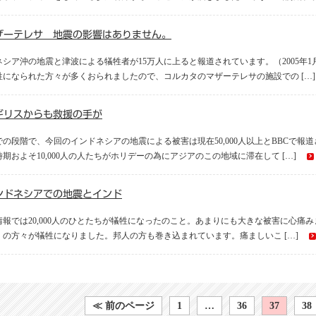
ザーテレサ 地震の影響はありません。
シア沖の地震と津波による犠牲者が15万人に上ると報道されています。（2005年1
牲になられた方々が多くおられましたので、コルカタのマザーテレサの施設での […]
ギリスからも救援の手が
での段階で、今回のインドネシアの地震による被害は現在50,000人以上とBBCで報
期およそ10,000人の人たちがホリデーの為にアジアのこの地域に滞在して […]
ンドネシアでの地震とインド
報では20,000人のひとたちが犠牲になったのこと。あまりにも大きな被害に心痛みます
くの方々が犠牲になりました。邦人の方も巻き込まれています。痛ましいこ […]
≪ 前のページ
1
…
36
37
38