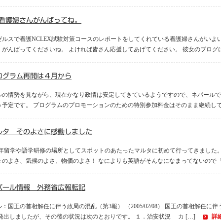
A看護婦さんがんばってね。
ゼルスで看護NCLEX試験対策コースのレポートをしてくれている看護婦さんがいよ
。がんばってくださいね。 よければ皆さん応援してあげてください。 彼女のブログに訪
ログラム再開は４月から
ルの情勢を見ながら、現在かなり政情は安定してきているようですので、ネパールで
う予定です。 プログラムのプロモーションのための特別参加料金はそのまま継続してい
ルタ そのよさに感動しました
-3年留学や語学研修の場所としてスポットのあたったマルタに初めて行ってきました
々のよさ、気候のよさ、物価のよさ！ なによりも英語がそんなになまってないので「こ
パール情報 外務省広報転記
：国王の首相解任に伴う政局の混乱（第3報） （2005/02/08） 国王の首相解任
発出しましたが、その後の状況は次のとおりです。 １．治安状況 カ […]
詳