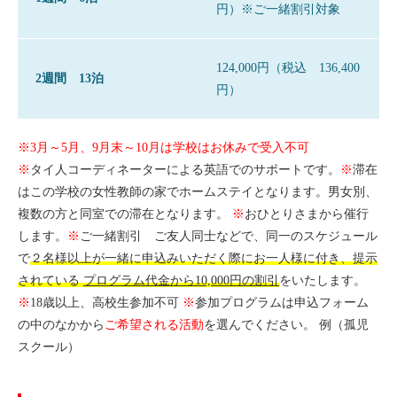
円）※ご一緒割引対象
よくある質問
参加費用
124,000円（税込 136,400
2週間 13泊
円）
申込み
※3月～5月、9月末～10月は学校はお休みで受入不可
※
タイ人コーディネーターによる英語でのサポートです。
※
滞在
はこの学校の女性教師の家でホームステイとなります。男女別、
複数の方と同室での滞在となります。
※
おひとりさまから催行
します。
※
ご一緒割引 ご友人同士などで、同一のスケジュール
で
２名様以上が一緒に申込みいただく際にお一人様に付き、提示
されている
プログラム代金から10,000円の割引
をいたします。
※
18歳以上、高校生参加不可
※
参加プログラムは申込フォーム
の中のなかから
ご希望される活動
を選んでください。 例（孤児
スクール）