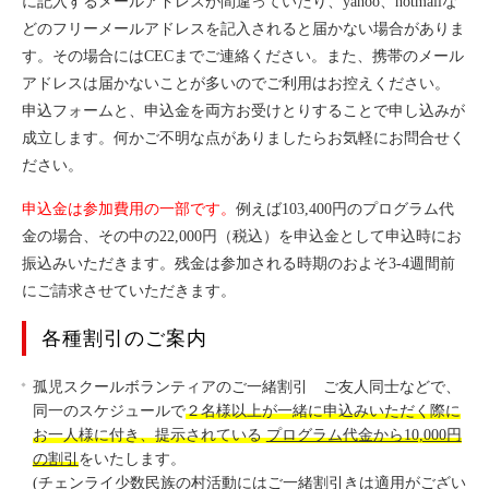
に記入するメールアドレスが間違っていたり、yahoo、hotmailな
どのフリーメールアドレスを記入されると届かない場合がありま
す。その場合にはCECまでご連絡ください。また、携帯のメール
アドレスは届かないことが多いのでご利用はお控えください。
申込フォームと、申込金を両方お受けとりすることで申し込みが
成立します。何かご不明な点がありましたらお気軽にお問合せく
ださい。
申込金は参加費用の一部です。
例えば103,400円のプログラム代
金の場合、その中の22,000円（税込）を申込金として申込時にお
振込みいただきます。残金は参加される時期のおよそ3-4週間前
にご請求させていただきます。
各種割引のご案内
孤児スクールボランティアのご一緒割引 ご友人同士などで、
同一のスケジュールで
２名様以上が一緒に申込みいただく際に
お一人様に付き、提示されている
プログラム代金から10,000円
の割引
をいたします。
(チェンライ少数民族の村活動にはご一緒割引きは適用がござい