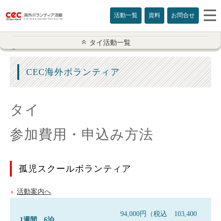
活動一覧
資料
お問合せ
タイ活動一覧
タイ活動一覧
ボランティア概要
CEC海外ボランティア
孤児スクール活動
タイ
チェンライ少数民族
参加費用・申込み方法
タイ 活動情報
スタッフレポート
孤児スクールボランティア
親子で活動
活動案内へ
Sさんの写真集
94,000円（税込 103,400
1週間 6泊